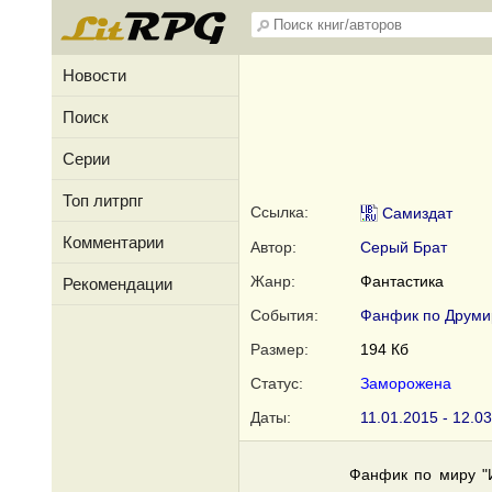
Новости
Поиск
Серии
Топ литрпг
Ссылка:
Самиздат
Комментарии
Автор:
Серый Брат
Жанр:
Фантастика
Рекомендации
События:
Фанфик по Друми
Размер:
194 Кб
Статус:
Заморожена
Даты:
11.01.2015 - 12.0
Фанфик по миру "И