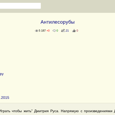
Антилесорубы
5 187
+0
0
21
0
ру
3.2015
грать чтобы жить" Дмитрия Руса. Напрямую с произведениями 