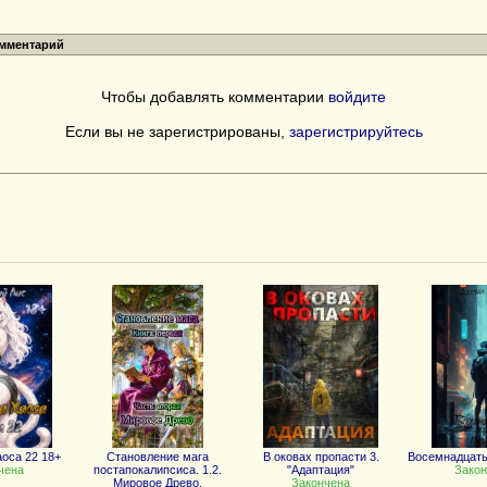
омментарий
Чтобы добавлять комментарии
войдите
Если вы не зарегистрированы,
зарегистрируйтесь
оса 22 18+
Становление мага
В оковах пропасти 3.
Восемнадцат
чена
постапокалипсиса. 1.2.
"Адаптация"
Закон
Мировое Древо.
Закончена