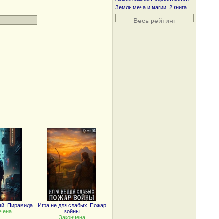
Земли меча и магии. 2 книга
Весь рейтинг
ый. Пирамида
Игра не для слабых: Пожар
чена
войны
Закончена