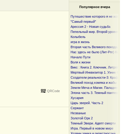
Популярное вчера
Путешествие которого я не хотел
"Самый первый"
Арессия 2 - Новая судьба
Пепельный мир. Второй уровень
Колыбель
игра в жизнь
Вторая часть Великого похода. От океан
Нас здесь не было (Лит-Рпг) Книга I и I I
Начало Пути
Воля к жизни
Викс : Книга 2. Ключник. Литрпг
Мертвый Инквизитор 1. Узник Фанмира
Создатели реальности-3: Крафтер
Великий поход хомяка и жабы
Земли Меча и Магии. Паладин
QRCode
Элона часть 3. Темный пантеон
Хусария
Царь зверей. Часть 2
Сержант
Незваные
Золотой Орк 2
Темный Эвери. Адепт смерти
Игра. Первый в новом мире
Хозяин замка и окрестностей