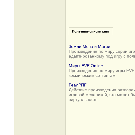
Полезные списки книг
Земли Меча и Магии
Произведения по миру серии игр 
адаптированному под игру с по
Миры EVE Online
Произведения по миру игры EVE-
космическим сеттингам
РеалРПГ
Действие произведения разворач
игровой механикой, это может б
виртуальность