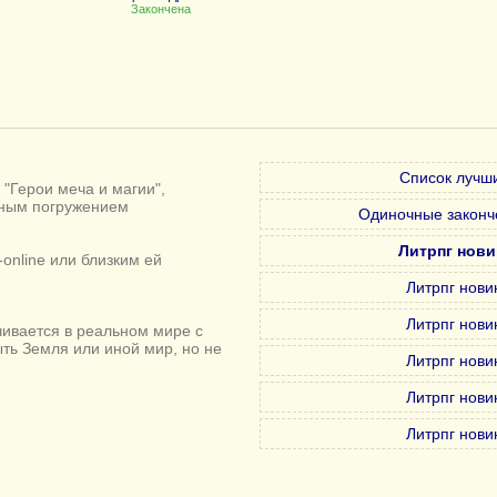
Закончена
Список лучши
"Герои меча и магии",
лным погружением
Одиночные законч
Литрпг нови
online или близким ей
Литрпг нови
Литрпг нови
ивается в реальном мире с
ыть Земля или иной мир, но не
Литрпг нови
Литрпг нови
Литрпг нови