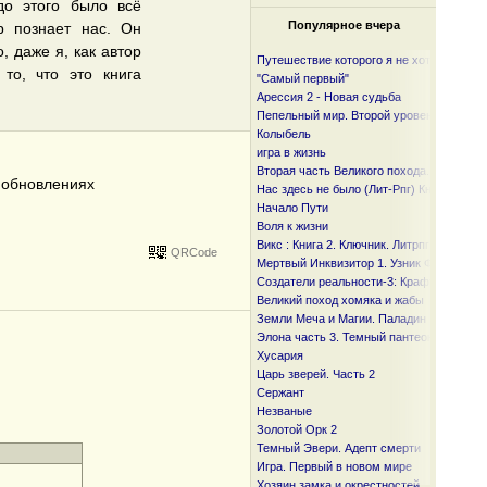
до этого было всё
Популярное вчера
р познает нас. Он
, даже я, как автор
Путешествие которого я не хотел
то, что это книга
"Самый первый"
Арессия 2 - Новая судьба
Пепельный мир. Второй уровень
Колыбель
игра в жизнь
Вторая часть Великого похода. От океан
б обновлениях
Нас здесь не было (Лит-Рпг) Книга I и I I
Начало Пути
Воля к жизни
Викс : Книга 2. Ключник. Литрпг
QRCode
Мертвый Инквизитор 1. Узник Фанмира
Создатели реальности-3: Крафтер
Великий поход хомяка и жабы
Земли Меча и Магии. Паладин
Элона часть 3. Темный пантеон
Хусария
Царь зверей. Часть 2
Сержант
Незваные
Золотой Орк 2
Темный Эвери. Адепт смерти
Игра. Первый в новом мире
Хозяин замка и окрестностей