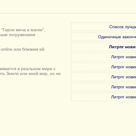
Список лучши
"Герои меча и магии",
лным погружением
Одиночные законч
Литрпг нови
online или близким ей
Литрпг нови
Литрпг нови
ивается в реальном мире с
ыть Земля или иной мир, но не
Литрпг нови
Литрпг нови
Литрпг нови