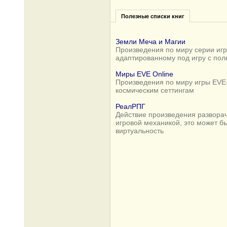
Полезные списки книг
Земли Меча и Магии
Произведения по миру серии игр 
адаптированному под игру с по
Миры EVE Online
Произведения по миру игры EVE-
космическим сеттингам
РеалРПГ
Действие произведения разворач
игровой механикой, это может б
виртуальность