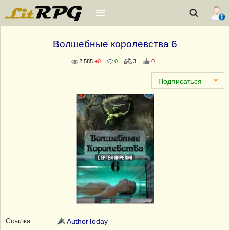
Волшебные королевства 6
2 585
+0
0
3
0
Ссылка:
AuthorToday