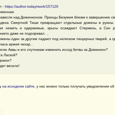
т -
https://author.today/work/157120
еменная.
 нависли над Доминионом. Принцы Безумия близки к завершению св
дена Смертной Тиши превращают отдельные домены в руины.
ая нежить и одержимые, крысы осаждают Стержень, а Син р
никто даже не подозревал ...
мены один за другим падают под натиском пещерных тварей, а гд
часа армия чихар...
телю Аквы и его спутникам изменить исход битвы за Доминион?
та Лаской?
дракон?
дет весело!
гу
на исходном сайте
, у нас можно только получать уведомления о