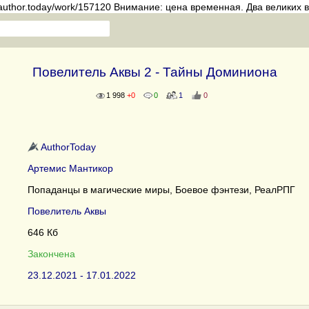
//author.today/work/157120 Внимание: цена временная. Два великих 
Повелитель Аквы 2 - Тайны Доминиона
1 998
+0
0
1
0
AuthorToday
Артемис Мантикор
Попаданцы в магические миры, Боевое фэнтези, РеалРПГ
Повелитель Аквы
646 Кб
Закончена
23.12.2021 - 17.01.2022