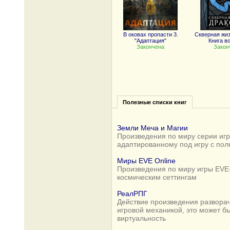
В оковах пропасти 3.
Скверная жиз
"Адаптация"
Книга в
Закончена
Закон
Полезные списки книг
Земли Меча и Магии
Произведения по миру серии игр 
адаптированному под игру с по
Миры EVE Online
Произведения по миру игры EVE-
космическим сеттингам
РеалРПГ
Действие произведения разворач
игровой механикой, это может б
виртуальность