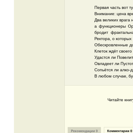
Первая часть вот ту
Внимание: цена вр
Два великих врага
а функционеры Ор
бродит фрактальн
Ректора, о которых 
Обескровленные до
Клеток ждёт своего 
Удастся ли Повели
Овладеет ли Пусто
Сопьётся ли алко-
В любом случае, бу
Читайте кни
Рекомендации 0
Комментарии 0