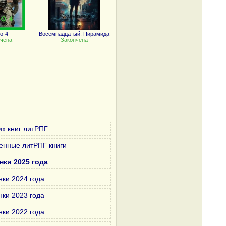
о-4
Восемнадцатый. Пирамида
чена
Закончена
х книг литРПГ
енные литРПГ книги
нки 2025 года
нки 2024 года
нки 2023 года
нки 2022 года