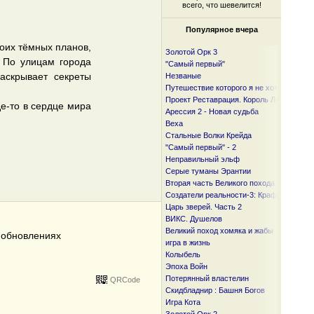
всего, что шевелится!
Популярное вчера
оих тёмных планов,
Золотой Орк 3
 По улицам города
"Самый первый"
аскрывает секреты
Незваные
Путешествие которого я не хотел
Проект Реставрация. Король Лесов.
е-то в сердце мира
Арессия 2 - Новая судьба
Веха
Стальные Волки Крейда
"Самый первый" - 2
Неправильный эльф
Серые туманы Эрантии
Вторая часть Великого похода. От океан
Создатели реальности-3: Крафтер
Царь зверей. Часть 2
ВИКС. Душелов
Великий поход хомяка и жабы
б обновлениях
игра в жизнь
Колыбель
Эпоха Войн
Потерянный властелин
QRCode
Скидбладнир : Башня Богов
Игра Кота