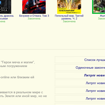
нь дракона.
Безумие и Отвага. Том 3
Пепельный мир. Третий
Жал
осьмая
Закончена
уровень. Ч. 2
Закон
чена
Закончена
Список лучши
"Герои меча и магии",
лным погружением
Одиночные законч
Литрпг нови
online или близким ей
Литрпг нови
Литрпг нови
ивается в реальном мире с
ыть Земля или иной мир, но не
Литрпг нови