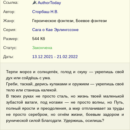
Ссылка:
AuthorToday
Автор:
Сторбаш Н.В.
Жанр:
Героическое фэнтези, Боевое фэнтези
Серия:
Сага о Кае Эрлингссоне
Размер:
544 Кб
Статус:
Закончена
Даты:
13.12.2021 - 21.02.2022
Терпи мороз и солнцепёк, голод и скуку — укрепишь свой
дух или сойдёшь с ума.
Греби, таскай, дерись кулаками и оружием — укрепишь своё
тело или станешь калекой.
В твоих руках не просто сталь, но жизнь твоей маленькой
зубастой ватаги, под ногами — не просто волны, но Путь,
полный ярости и преодоления, а мир отплачивает за труды
не просто серебром, но огнём жизни, боевым задором и
рунической силой Благодати. Удержишь, осилишь?