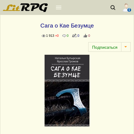
Сага о Кае Безумце
1 913
+0
0
0
0