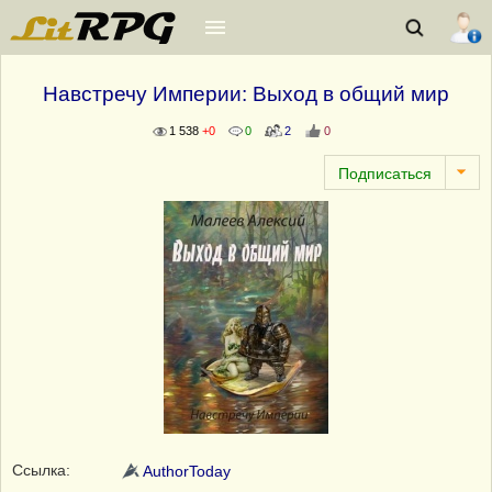
Навстречу Империи: Выход в общий мир
1 538
+0
0
2
0
Ссылка:
AuthorToday