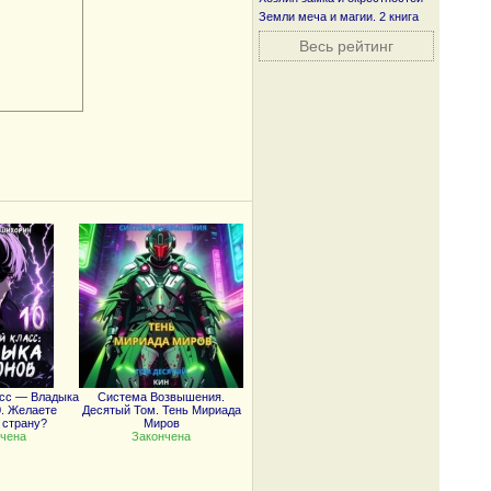
Земли меча и магии. 2 книга
Весь рейтинг
сс — Владыка
Система Возвышения.
. Желаете
Десятый Том. Тень Мириада
 страну?
Миров
чена
Закончена