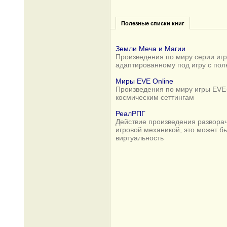
Полезные списки книг
Земли Меча и Магии
Произведения по миру серии игр 
адаптированному под игру с по
Миры EVE Online
Произведения по миру игры EVE-
космическим сеттингам
РеалРПГ
Действие произведения разворач
игровой механикой, это может б
виртуальность