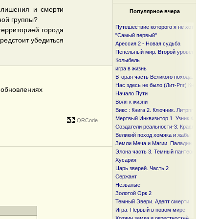
 лишения и смерти
Популярное вчера
ной группы?
Путешествие которого я не хотел
территорией города
"Самый первый"
редстоит убедиться
Арессия 2 - Новая судьба
Пепельный мир. Второй уровень
Колыбель
игра в жизнь
Вторая часть Великого похода. От океан
Нас здесь не было (Лит-Рпг) Книга I и I I
б обновлениях
Начало Пути
Воля к жизни
Викс : Книга 2. Ключник. Литрпг
Мертвый Инквизитор 1. Узник Фанмира
QRCode
Создатели реальности-3: Крафтер
Великий поход хомяка и жабы
Земли Меча и Магии. Паладин
Элона часть 3. Темный пантеон
Хусария
Царь зверей. Часть 2
Сержант
Незваные
Золотой Орк 2
Темный Эвери. Адепт смерти
Игра. Первый в новом мире
Хозяин замка и окрестностей