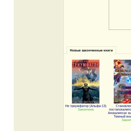
Новые законченные книги
Не триумфатор (Альфа-13)
Становле
Закончена
постапокалипс
Апокалипсис ма
Темный вои
Закон