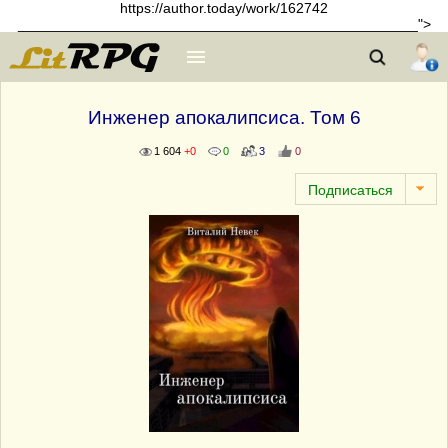
https://author.today/work/162742
__________________________________________________">
Инженер апокалипсиса. Том 6
1 604
+0
0
3
0