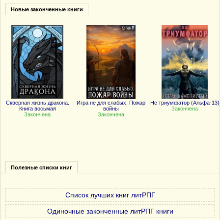
Новые законченные книги
Скверная жизнь дракона.
Игра не для слабых: Пожар
Не триумфатор (Альфа-13)
Книга восьмая
войны
Закончена
Закончена
Закончена
Полезные списки книг
Список лучших книг литРПГ
Одиночные законченные литРПГ книги