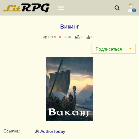
Викинг
1 509
+0
0
2
0
Ссылка:
AuthorToday