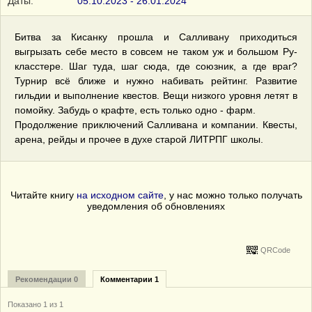
Даты:
05.10.2023 - 26.01.2024
Битва за Кисанку прошла и Салливану приходиться
выгрызать себе место в совсем не таком уж и большом Ру-
класстере. Шаг туда, шаг сюда, где союзник, а где враг?
Турнир всё ближе и нужно набивать рейтинг. Развитие
гильдии и выполнение квестов. Вещи низкого уровня летят в
помойку. Забудь о крафте, есть только одно - фарм.
Продолжение приключений Салливана и компании. Квесты,
арена, рейды и прочее в духе старой ЛИТРПГ школы.
Читайте книгу
на исходном сайте
, у нас можно только получать
уведомления об обновлениях
QRCode
Рекомендации 0
Комментарии 1
Показано 1 из 1