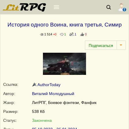
История одного Воина, книга третья, Симир
1 514
+0
1
1
0
Ссылка:
AuthorToday
Автор:
Виталий Молодушный
Жанр:
ЛитРПГ, Боевое фэнтези, Фанфик
Размер:
538 Кб
Статус:
Закончена