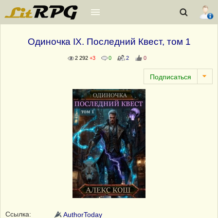
Одиночка IX. Последний Квест, том 1
2 292
+3
0
2
0
Ссылка:
AuthorToday