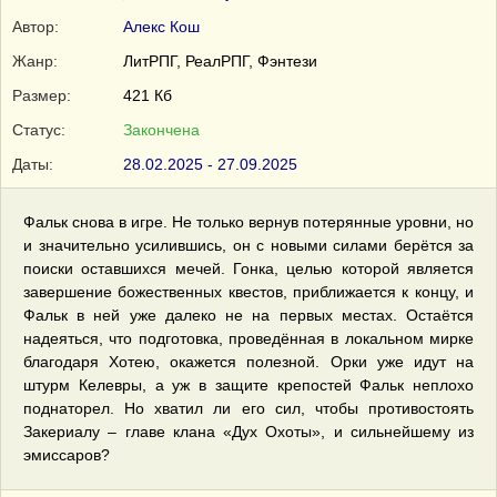
Автор:
Алекс Кош
Жанр:
ЛитРПГ, РеалРПГ, Фэнтези
Размер:
421 Кб
Статус:
Закончена
Даты:
28.02.2025 - 27.09.2025
Фальк снова в игре. Не только вернув потерянные уровни, но
и значительно усилившись, он с новыми силами берётся за
поиски оставшихся мечей. Гонка, целью которой является
завершение божественных квестов, приближается к концу, и
Фальк в ней уже далеко не на первых местах. Остаётся
надеяться, что подготовка, проведённая в локальном мирке
благодаря Хотею, окажется полезной. Орки уже идут на
штурм Келевры, а уж в защите крепостей Фальк неплохо
поднаторел. Но хватил ли его сил, чтобы противостоять
Закериалу – главе клана «Дух Охоты», и сильнейшему из
эмиссаров?