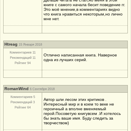
Дальше читать не стал,но меня в этой
книге с самого начала бесит поведение гг.
Это моё мнение,в комментариях видно
что книга нравиться некоторым,но лично
мне нет.
Htreag
15 Января 2018
Комментариев 11
Отлично написанная книга. Наверное
Рекомендаций 11
одна из лучших серий.
Рейтинг 94
RomanWind
6 Сентября 2018
Комментариев 5
Автор шли лесом этих критиков .
Рекомендаций 3
Интересный мир и в коем то веке не
Рейтинг 64
героичный а вполне вменяемый
герой.Посоветую книгувсем .И хотелось
бы знать ваше имя. Буду следить за
творчеством)