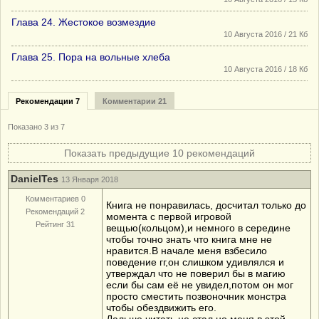
Глава 24. Жестокое возмездие
10 Августа 2016 / 21 Кб
Глава 25. Пора на вольные хлеба
10 Августа 2016 / 18 Кб
Рекомендации 7
Комментарии 21
Показано
3
из 7
Показать предыдущие 10 рекомендаций
DanielTes
13 Января 2018
Комментариев 0
Книга не понравилась, досчитал только до
Рекомендаций 2
момента с первой игровой
Рейтинг 31
вещью(кольцом),и немного в середине
чтобы точно знать что книга мне не
нравится.В начале меня взбесило
поведение гг,он слишком удивлялся и
утверждал что не поверил бы в магию
если бы сам её не увидел,потом он мог
просто сместить позвоночник монстра
чтобы обездвижить его.