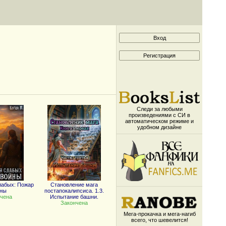
Следи за любыми
произведениями с СИ в
автоматическом режиме и
удобном дизайне
лабых: Пожар
Становление мага
йны
постапокалипсиса. 1.3.
чена
Испытание башни.
Закончена
Мега-прокачка и мега-нагиб
всего, что шевелится!