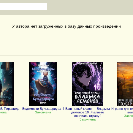
У автора нет загруженных в базу данных произведений
й. Пирамида
Ведомости Бульквариуса-4
Ваш новый класс — Владыка
Игра не для с
чена
Закончена
демонов 10. Желаете
во
основать страну?
Закон
Закончена