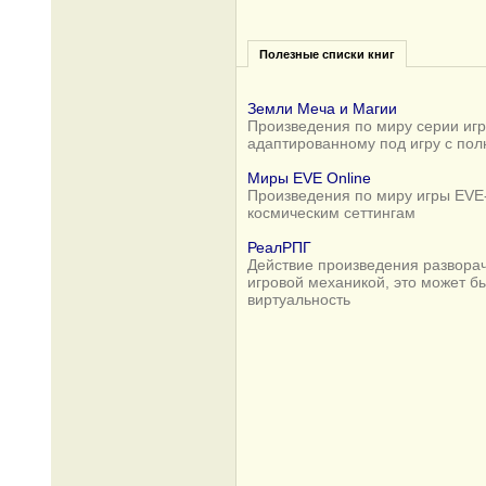
Полезные списки книг
Земли Меча и Магии
Произведения по миру серии игр 
адаптированному под игру с по
Миры EVE Online
Произведения по миру игры EVE-
космическим сеттингам
РеалРПГ
Действие произведения разворач
игровой механикой, это может б
виртуальность