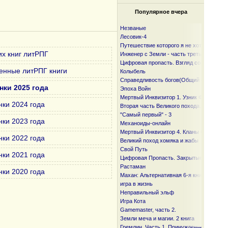
Популярное вчера
Незваные
Лесовик-4
Путешествие которого я не хотел
х книг литРПГ
Инженер с Земли - часть третья
Цифровая пропасть. Взгляд со дна.
енные литРПГ книги
Колыбель
Справедливость богов(Общий файл)
нки 2025 года
Эпоха Войн
Мертвый Инквизитор 1. Узник Фанмира
нки 2024 года
Вторая часть Великого похода. От океан
"Самый первый" - 3
нки 2023 года
Механоиды-онлайн
Мертвый Инквизитор 4. Кланы Фанмира
нки 2022 года
Великий поход хомяка и жабы
Свой Путь
нки 2021 года
Цифровая Пропасть. Закрытые горизонт
Растаман
нки 2020 года
Махан: Альтернативная 6-я книга
игра в жизнь
Неправильный эльф
Игра Кота
Gamemaster, часть 2.
Земли меча и магии. 2 книга
Гремлин. Часть 1. Принуждение к Игре.