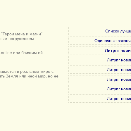
Список лучши
"Герои меча и магии",
лным погружением
Одиночные законч
Литрпг нови
online или близким ей
Литрпг нови
Литрпг нови
ивается в реальном мире с
ыть Земля или иной мир, но не
Литрпг нови
Литрпг нови
Литрпг нови