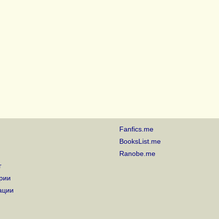
Fanfics.me
BooksList.me
Ranobe.me
г
рии
ации