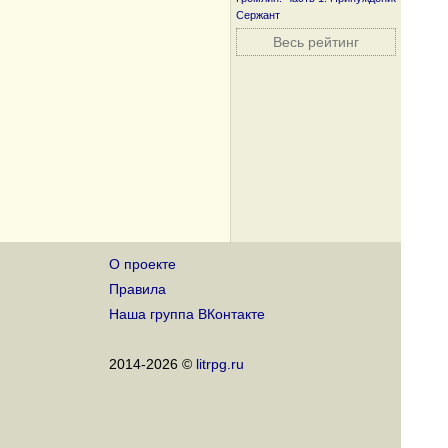
Сержант
Весь рейтинг
О проекте
Правила
Наша группа ВКонтакте
2014-2026 ©
litrpg.ru