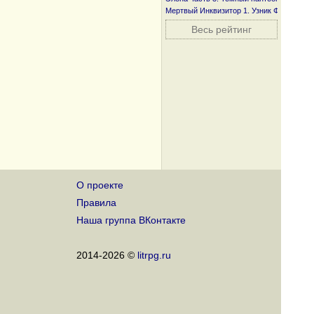
Мертвый Инквизитор 1. Узник Фанмира
Весь рейтинг
О проекте
Правила
Наша группа ВКонтакте
2014-2026 ©
litrpg.ru