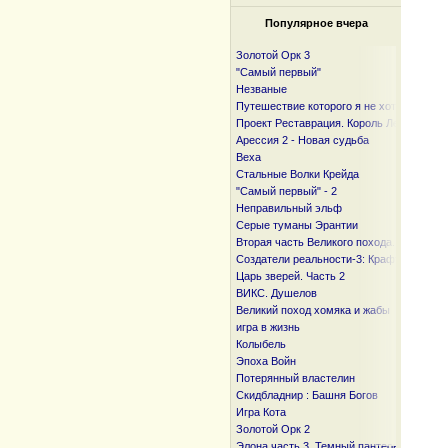
Популярное вчера
Золотой Орк 3
"Самый первый"
Незваные
Путешествие которого я не хотел
Проект Реставрация. Король Лесов.
Арессия 2 - Новая судьба
Веха
Стальные Волки Крейда
"Самый первый" - 2
Неправильный эльф
Серые туманы Эрантии
Вторая часть Великого похода. От океан
Создатели реальности-3: Крафтер
Царь зверей. Часть 2
ВИКС. Душелов
Великий поход хомяка и жабы
игра в жизнь
Колыбель
Эпоха Войн
Потерянный властелин
Скидбладнир : Башня Богов
Игра Кота
Золотой Орк 2
Элона часть 3. Темный пантеон