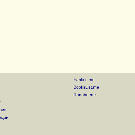
Fanfics.me
BooksList.me
Ranobe.me
г
рии
ации