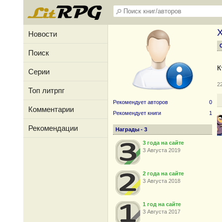
X
Новости
Поиск
К
Серии
2
Топ литрпг
Рекомендует авторов
0
Комментарии
Рекомендует книги
1
Рекомендации
Награды - 3
3 года на сайте
3 Августа 2019
2 года на сайте
3 Августа 2018
1 год на сайте
3 Августа 2017