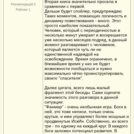
Вторая книга значительно просела в
Рекомендаций 0
сравнении с первой.
Рейтинг 1
Дальше будет спойлер, предупреждаю.
Таких моментов, ломающих логичность и
динамику повествования - много. Этот
просто наиболее показательный.
Человек, который с периодичностью в
несколько минут умирает и воскрешается
уже несколько месяцев подряд, в данный
момент разговаривает с человеком,
который является чуть ли не
единственной надеждой на
освобождение. Время ограничено, в
ближайшее время у них не будет
возможности пообщаться и нужно
максимально чётко проинструктировать
своего "спасителя".
Далее цитата, всего лишь малый
фрагмент этой беседы. Сами оцените
значимость этого разговора в данной
ситуации:
"Фанмир" - очень необычная игра. Боги в
ней, это тоже неписи, только очень
крутые, и ими управляют более мощные и
продвинутые ИскИн. Собственно, их всего
три - по одному на каждый круг. В каждого
бога заложен потенциал развития. В