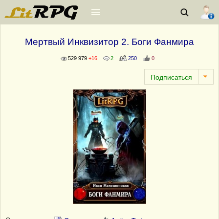
Мертвый Инквизитор 2. Боги Фанмира
529 979
+16
2
250
0