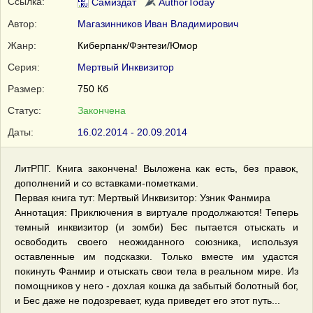
Ссылка:
Самиздат
AuthorToday
Автор:
Магазинников Иван Владимирович
Жанр:
Киберпанк/Фэнтези/Юмор
Серия:
Мертвый Инквизитор
Размер:
750 Кб
Статус:
Закончена
Даты:
16.02.2014 - 20.09.2014
ЛитРПГ. Книга закончена! Выложена как есть, без правок,
дополнений и со вставками-пометками.
Первая книга тут: Мертвый Инквизитор: Узник Фанмира
Аннотация: Приключения в виртуале продолжаются! Теперь
темный инквизитор (и зомби) Бес пытается отыскать и
освободить своего неожиданного союзника, используя
оставленные им подсказки. Только вместе им удастся
покинуть Фанмир и отыскать свои тела в реальном мире. Из
помощников у него - дохлая кошка да забытый болотный бог,
и Бес даже не подозревает, куда приведет его этот путь...