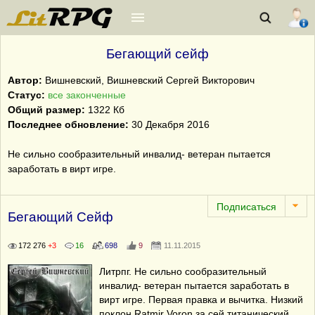
Бегающий сейф
Автор:
Вишневский, Вишневский Сергей Викторович
Статус:
все законченные
Общий размер:
1322 Кб
Последнее обновление:
30 Декабря 2016
Не сильно сообразительный инвалид- ветеран пытается
заработать в вирт игре.
Бегающий Сейф
172 276
+3
16
698
9
11.11.2015
Литрпг. Не сильно сообразительный
инвалид- ветеран пытается заработать в
вирт игре. Первая правка и вычитка. Низкий
поклон Ratmir Voron за сей титанический