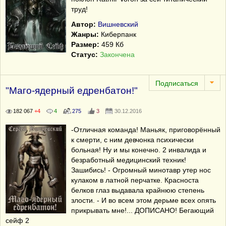
труд!
Автор:
Вишневский
Жанры:
Киберпанк
Размер:
459 Кб
Статус:
Закончена
"Маго-ядерный едренбатон!"
182 067
+4
4
275
3
30.12.2016
-Отличная команда! Маньяк, приговорённый
к смерти, с ним девчонка психически
больная! Ну и мы конечно. 2 инвалида и
безработный медицинский техник!
Зашибись! - Огромный минотавр утер нос
кулаком в латной перчатке. Красноста
белков глаз выдавала крайнюю степень
злости. - И во всем этом дерьме всех опять
прикрывать мне!... ДОПИСАНО! Бегающий
сейф 2