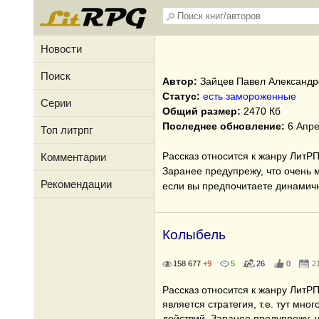
Новости
Поиск
Автор:
Зайцев Павел Александр
Статус:
есть замороженные
Серии
Общий размер:
2470 Кб
Последнее обновление:
6 Апре
Топ литрпг
Рассказ относится к жанру ЛитРП
Комментарии
Заранее предупрежу, что очень 
Рекомендации
если вы предпочитаете динамич
Колыбель
158 677
+9
5
26
0
2
Рассказ относится к жанру ЛитР
является стратегия, т.е. тут мно
действий. Заранее предупрежу, 