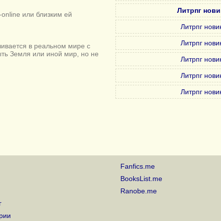
Литрпг нови
online или близким ей
Литрпг нови
Литрпг нови
ивается в реальном мире с
ыть Земля или иной мир, но не
Литрпг нови
Литрпг нови
Литрпг нови
Fanfics.me
BooksList.me
Ranobe.me
г
рии