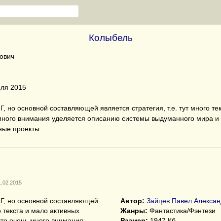
Колыбель
ович
ля 2015
Г, но основной составляющей является стратегия, т.е. тут много те
много внимания уделяется описанию системы выдуманного мира и 
ные проекты.
1.02.2015
ПГ, но основной составляющей
Автор:
Зайцев Павел Алексан
го текста и мало активных
Жанры:
Фантастика/Фэнтези
что очень много внимания
Размер:
1947 Кб