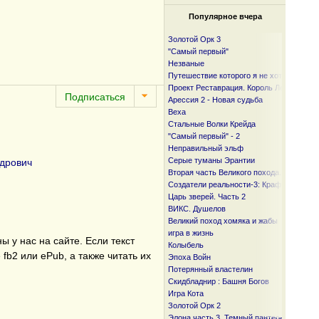
Популярное вчера
Золотой Орк 3
"Самый первый"
Незваные
Путешествие которого я не хотел
Проект Реставрация. Король Лесов.
Арессия 2 - Новая судьба
Веха
Стальные Волки Крейда
"Самый первый" - 2
Неправильный эльф
Серые туманы Эрантии
дрович
Вторая часть Великого похода. От океан
Создатели реальности-3: Крафтер
Царь зверей. Часть 2
ВИКС. Душелов
Великий поход хомяка и жабы
игра в жизнь
 у нас на сайте. Если текст
Колыбель
fb2 или ePub, а также читать их
Эпоха Войн
Потерянный властелин
Скидбладнир : Башня Богов
Игра Кота
Золотой Орк 2
Элона часть 3. Темный пантеон