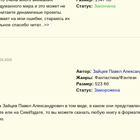
думанного мира и это может не
Статус:
Закончена
очитаете динамичные проекты.
ывает на мои ошибки, стараюсь их
ьное спасибо читат
...
>>
.04.2015
Автор:
Зайцев Павел Алексан
Жанры:
Фантастика/Фэнтези
Размер:
523 Кб
Статус:
Заморожена
 Зайцев Павел Александрович в том виде, в каком они представлены
е или на СимИздате, то вы можете скачать любую книгу в формате 
но.