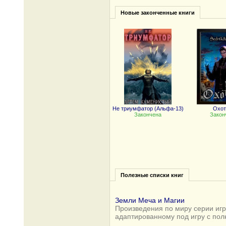
Новые законченные книги
Не триумфатор (Альфа-13)
Охот
Закончена
Закон
Полезные списки книг
Земли Меча и Магии
Произведения по миру серии игр 
адаптированному под игру с по