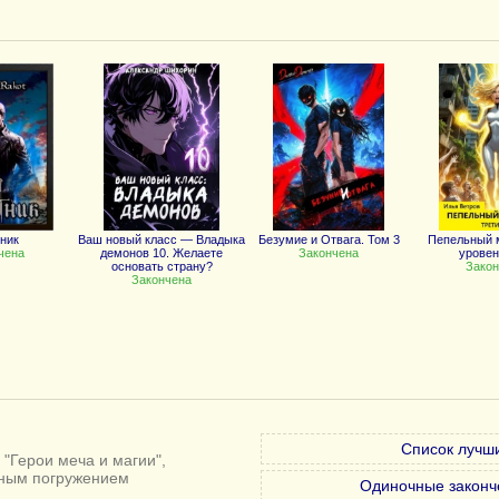
ник
Ваш новый класс — Владыка
Безумие и Отвага. Том 3
Пепельный м
чена
демонов 10. Желаете
Закончена
уровень
основать страну?
Закон
Закончена
Список лучши
"Герои меча и магии",
лным погружением
Одиночные законч