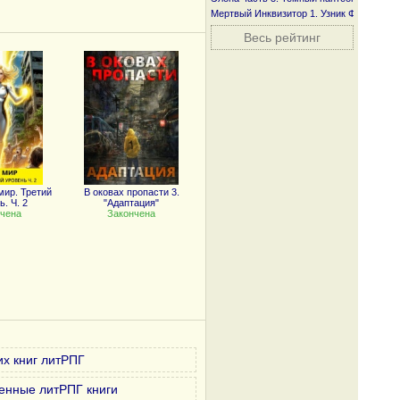
Мертвый Инквизитор 1. Узник Фанмира
Весь рейтинг
ир. Третий
В оковах пропасти 3.
. Ч. 2
"Адаптация"
чена
Закончена
х книг литРПГ
енные литРПГ книги