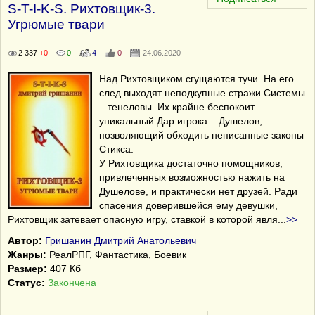
S-T-I-K-S. Рихтовщик-3.
Угрюмые твари
2 337
+0
0
4
0
24.06.2020
Над Рихтовщиком сгущаются тучи. На его
след выходят неподкупные стражи Системы
– тенеловы. Их крайне беспокоит
уникальный Дар игрока – Душелов,
позволяющий обходить неписанные законы
Стикса.
У Рихтовщика достаточно помощников,
привлеченных возможностью нажить на
Душелове, и практически нет друзей. Ради
спасения доверившейся ему девушки,
Рихтовщик затевает опасную игру, ставкой в которой явля
...
>>
Автор:
Гришанин Дмитрий Анатольевич
Жанры:
РеалРПГ, Фантастика, Боевик
Размер:
407 Кб
Статус:
Закончена