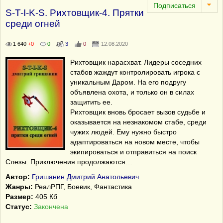
S-T-I-K-S. Рихтовщик-4. Прятки
среди огней
1 640
+0
0
3
0
12.08.2020
Рихтовщик нарасхват. Лидеры соседних
стабов жаждут контролировать игрока с
уникальным Даром. На его подругу
объявлена охота, и только он в силах
защитить ее.
Рихтовщик вновь бросает вызов судьбе и
оказывается на незнакомом стабе, среди
чужих людей. Ему нужно быстро
адаптироваться на новом месте, чтобы
экипироваться и отправиться на поиск
Слезы. Приключения продолжаются…
Автор:
Гришанин Дмитрий Анатольевич
Жанры:
РеалРПГ, Боевик, Фантастика
Размер:
405 Кб
Статус:
Закончена