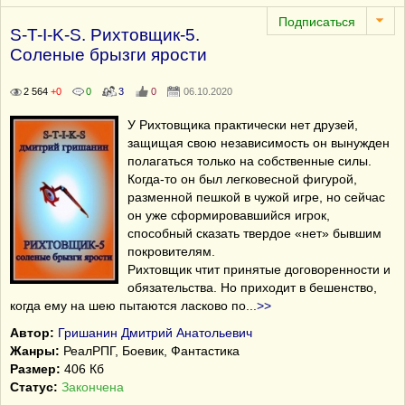
S-T-I-K-S. Рихтовщик-5.
Соленые брызги ярости
2 564
+0
0
3
0
06.10.2020
У Рихтовщика практически нет друзей,
защищая свою независимость он вынужден
полагаться только на собственные силы.
Когда-то он был легковесной фигурой,
разменной пешкой в чужой игре, но сейчас
он уже сформировавшийся игрок,
способный сказать твердое «нет» бывшим
покровителям.
Рихтовщик чтит принятые договоренности и
обязательства. Но приходит в бешенство,
когда ему на шею пытаются ласково по
...
>>
Автор:
Гришанин Дмитрий Анатольевич
Жанры:
РеалРПГ, Боевик, Фантастика
Размер:
406 Кб
Статус:
Закончена