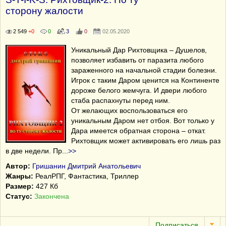
сторону жалости
2 549
+0
0
3
0
02.05.2020
Уникальный Дар Рихтовщика – Душелов,
позволяет избавить от паразита любого
зараженного на начальной стадии болезни.
Игрок с таким Даром ценится на Континенте
дороже белого жемчуга. И двери любого
стаба распахнуты перед ним.
От желающих воспользоваться его
уникальным Даром нет отбоя. Вот только у
Дара имеется обратная сторона – откат.
Рихтовщик может активировать его лишь раз
в две недели. Пр
...
>>
Автор:
Гришанин Дмитрий Анатольевич
Жанры:
РеалРПГ, Фантастика, Триллер
Размер:
427 Кб
Статус:
Закончена