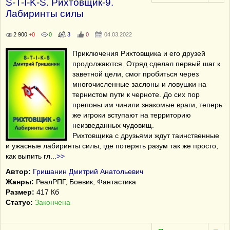
S-T-I-K-S. Рихтовщик-9.
Лабиринты силы
2 900
+0
0
3
0
04.03.2022
Приключения Рихтовщика и его друзей
продолжаются. Отряд сделал первый шаг к
заветной цели, смог пробиться через
многочисленные заслоны и ловушки на
тернистом пути к черноте. До сих пор
препоны им чинили знакомые враги, теперь
же игроки вступают на территорию
неизведанных чудовищ.
Рихтовщика с друзьями ждут таинственные
и ужасные лабиринты силы, где потерять разум так же просто,
как выпить гл
...
>>
Автор:
Гришанин Дмитрий Анатольевич
Жанры:
РеалРПГ, Боевик, Фантастика
Размер:
417 Кб
Статус:
Закончена