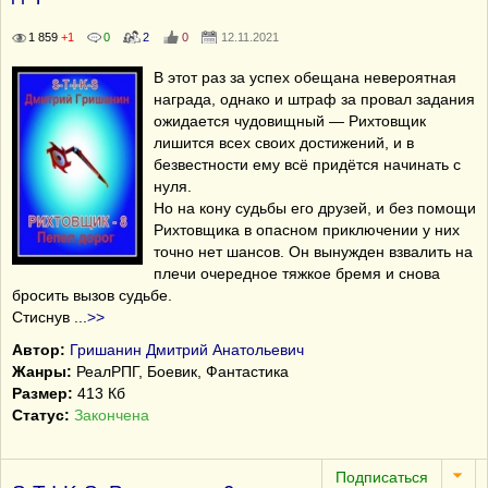
1 859
+1
0
2
0
12.11.2021
В этот раз за успех обещана невероятная
награда, однако и штраф за провал задания
ожидается чудовищный — Рихтовщик
лишится всех своих достижений, и в
безвестности ему всё придётся начинать с
нуля.
Но на кону судьбы его друзей, и без помощи
Рихтовщика в опасном приключении у них
точно нет шансов. Он вынужден взвалить на
плечи очередное тяжкое бремя и снова
бросить вызов судьбе.
Стиснув
...
>>
Автор:
Гришанин Дмитрий Анатольевич
Жанры:
РеалРПГ, Боевик, Фантастика
Размер:
413 Кб
Статус:
Закончена