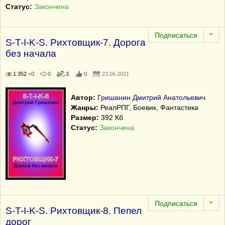
Статус:
Закончена
S-T-I-K-S. Рихтовщик-7. Дорога
без начала
1 352
+0
0
3
0
23.06.2021
Автор:
Гришанин Дмитрий Анатольевич
Жанры:
РеалРПГ, Боевик, Фантастика
Размер:
392 Кб
Статус:
Закончена
S-T-I-K-S. Рихтовщик-8. Пепел
дорог