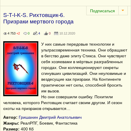
S-T-I-K-S. Рихтовщик-6.
Призраки мертвого города
4 753
+2
0
4
0
10.12.2020
У них самые передовые технологии и
ультрасовременная техника. Они обращают
в бегство даже элиту Стикса. Они чувствуют
себя хозяевами в мёртвых разграбленных
городах. Они коллекционируют секреты
сгинувших цивилизаций. Они неуловимые и
вездесущие как призраки. На Континенте
практически нет силы, способной бросить
им вызов.
Но они совершили ошибку. Похитили
человека, которого Рихтовщик считает своим другом. И сезон
охоты на призраков открывается…
Автор:
Гришанин Дмитрий Анатольевич
Жанры:
РеалРПГ, Боевик, Фантастика
Размер:
400 Кб