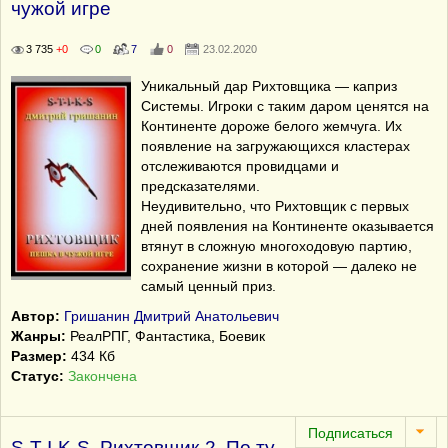
чужой игре
3 735
+0
0
7
0
23.02.2020
Уникальный дар Рихтовщика — каприз
Системы. Игроки с таким даром ценятся на
Континенте дороже белого жемчуга. Их
появление на загружающихся кластерах
отслеживаются провидцами и
предсказателями.
Неудивительно, что Рихтовщик с первых
дней появления на Континенте оказывается
втянут в сложную многоходовую партию,
сохранение жизни в которой — далеко не
самый ценный приз.
Автор:
Гришанин Дмитрий Анатольевич
Жанры:
РеалРПГ, Фантастика, Боевик
Размер:
434 Кб
Статус:
Закончена
S-T-I-K-S. Рихтовщик-2. По ту