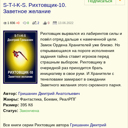
S-T-I-K-S. Рихтовщик-10.
Заветное желание
1 836
+0
0
2
0
13.06.2022
Рихтовщик вырвался из лабиринтов силы и
повёл отряд дальше к намеченной цели.
Замок Ордена Хранителей уже близко. Но
открывающаяся на пороге исполнения
задания тайна ставит игроков перед
страшным выбором. Рихтовщику в
очередной раз приходится брать
инициативу в свои руки. И Хранители с
тенеловами замирают в ожидании
Заветного желания этого скромного парня.
Автор:
Гришанин Дмитрий Анатольевич
Жанры:
Фантастика, Боевик, РеалРПГ
Размер:
395 Кб
Статус:
Закончена
Все книги серии Рихтовщик автора
Гришанин Дмитрий