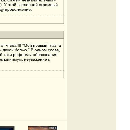
атки. Самый незначительный -
). У этой вселенной огромный
жду продолжение.
т чтива!!!! "Мой правый глаз, а
ь дикой болью." В одном слове,
всё-таки реформы образования
как минимум, неуважение к