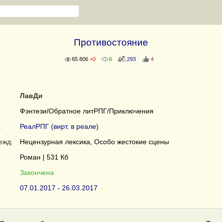
Противостояние
65 806
+0
6
293
4
ЛавДи
Фэнтези/Обратное литРПГ/Приключения
:
РеалРПГ (вирт. в реале)
ежд:
Нецензурная лексика, Особо жестокие сцены
Роман | 531 Кб
Закончена
07.01.2017 - 26.03.2017