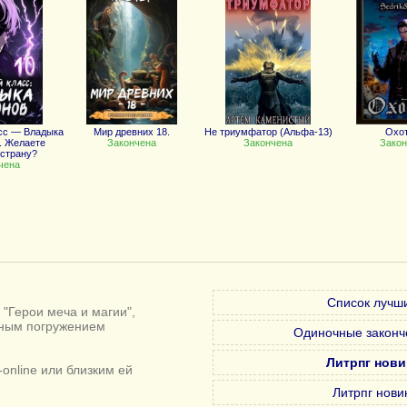
сс — Владыка
Мир древних 18.
Не триумфатор (Альфа-13)
Охо
. Желаете
Закончена
Закончена
Закон
 страну?
чена
Список лучши
"Герои меча и магии",
лным погружением
Одиночные законч
Литрпг нови
online или близким ей
Литрпг нови