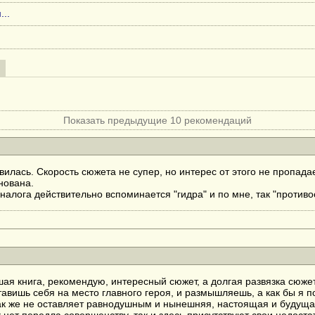
...
Показать предыдущие 10 рекомендаций
вилась. Скорость сюжета не супер, но интерес от этого не пропадае
нована.
аналога действительно вспоминается "гидра" и по мне, так "противо
ая книга, рекомендую, интересный сюжет, а долгая развязка сюжет
тавишь себя на место главного героя, и размышляешь, а как бы я п
ак же не оставляет равнодушным и нынешняя, настоящая и будущая