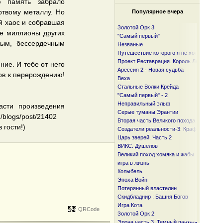
ю память забрало
ртвому металлу. Но
Популярное вчера
й хаос и собравшая
Золотой Орк 3
де миллионы других
"Самый первый"
ным, бессердечным
Незваные
Путешествие которого я не хотел
Проект Реставрация. Король Лесов.
ние. И тебе от него
Арессия 2 - Новая судьба
тов к перерождению!
Веха
Стальные Волки Крейда
"Самый первый" - 2
Неправильный эльф
асти произведения
Серые туманы Эрантии
/blogs/post/21402
Вторая часть Великого похода. От океан
 гости!)
Создатели реальности-3: Крафтер
Царь зверей. Часть 2
ВИКС. Душелов
Великий поход хомяка и жабы
игра в жизнь
Колыбель
Эпоха Войн
Потерянный властелин
Скидбладнир : Башня Богов
Игра Кота
QRCode
Золотой Орк 2
Элона часть 3. Темный пантеон