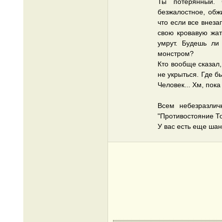
Ты потерянный. 
безжалостное, обж
что если все внез
свою кровавую жат
умрут. Будешь ли
монстром?
Кто вообще сказал,
не укрыться. Где б
Человек... Хм, пока
Всем небезразлич
"Противостояние Том
У вас есть еще шанс