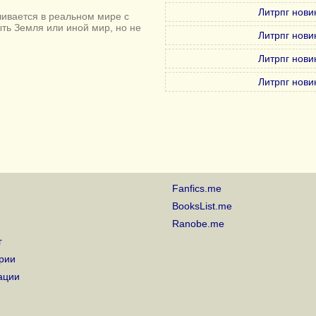
Литрпг нови
ивается в реальном мире с
ыть Земля или иной мир, но не
Литрпг нови
Литрпг нови
Литрпг нови
Fanfics.me
BooksList.me
Ranobe.me
г
рии
ации