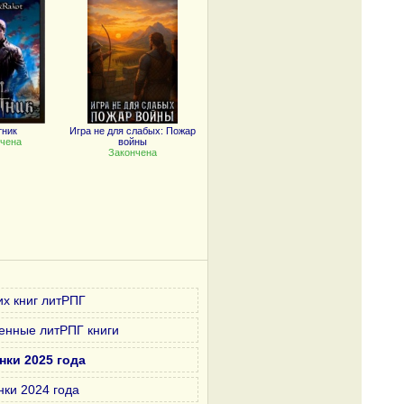
тник
Игра не для слабых: Пожар
чена
войны
Закончена
х книг литРПГ
енные литРПГ книги
нки 2025 года
нки 2024 года