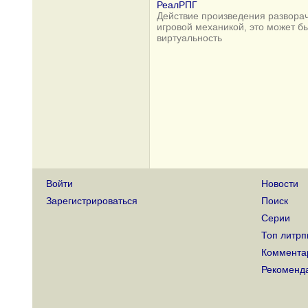
РеалРПГ
Действие произведения разворач
игровой механикой, это может б
виртуальность
Войти
Новости
Зарегистрироваться
Поиск
Серии
Топ литрп
Коммента
Рекоменд