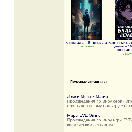
Восемнадцатый. Пирамида
Ваш новый кла
Закончена
демонов 10
основать
Закон
Полезные списки книг
Земли Меча и Магии
Произведения по миру серии игр 
адаптированному под игру с по
Миры EVE Online
Произведения по миру игры EVE-
космическим сеттингам