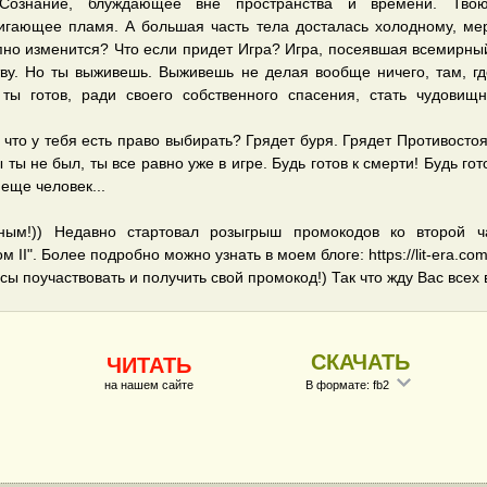
Сознание, блуждающее вне пространства и времени. Тво
игающее пламя. А большая часть тела досталась холодному, ме
апно изменится? Что если придет Игра? Игра, посеявшая всемирны
ву. Но ты выживешь. Выживешь не делая вообще ничего, там, г
 ты готов, ради своего собственного спасения, стать чудовищ
 что у тебя есть право выбирать? Грядет буря. Грядет Противостоя
ы ты не был, ты все равно уже в игре. Будь готов к смерти! Будь го
 еще человек...
ным!)) Недавно стартовал розыгрыш промокодов ко второй ч
 II". Более подробно можно узнать в моем блоге: https://lit-era.com
ы поучаствовать и получить свой промокод!) Так что жду Вас всех в
СКАЧАТЬ
ЧИТАТЬ
на нашем сайте
В формате: fb2