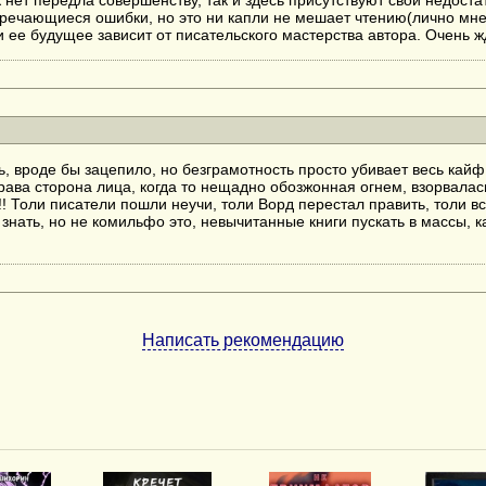
к нет передла совершенству, так и здесь присутствуют свои недост
речающиеся ошибки, но это ни капли не мешает чтению(лично мне
и ее будущее зависит от писательского мастерства автора. Очень 
ь, вроде бы зацепило, но безграмотность просто убивает весь кайф о
права сторона лица, когда то нещадно обозжонная огнем, взорвалас
!! Толи писатели пошли неучи, толи Ворд перестал править, толи 
 знать, но не комильфо это, невычитанные книги пускать в массы, 
Написать рекомендацию