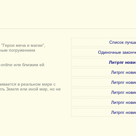
Список лучши
"Герои меча и магии",
лным погружением
Одиночные законч
Литрпг нови
online или близким ей
Литрпг нови
Литрпг нови
ивается в реальном мире с
ыть Земля или иной мир, но не
Литрпг нови
Литрпг нови
Литрпг нови