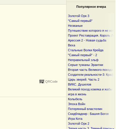
Популярное вчера
Золотой Орк 3
"Самый первый"
Незваные
Путешествие которого я не хотел
Проект Реставрация. Король Лесов.
Арессия 2 - Новая судьба
Веха
Стальные Волки Крейда
"Самый первый" - 2
Неправильный эльф
Серые туманы Эрантии
Вторая часть Великого похода. От океан
Создатели реальности-3: Крафтер
Царь зверей. Часть 2
QRCode
ВИКС. Душелов
Великий поход хомяка и жабы
игра в жизнь
Колыбель
Эпоха Войн
Потерянный властелин
Скидбладнир : Башня Богов
Игра Кота
Золотой Орк 2
Элона часть 3. Темный пантеон