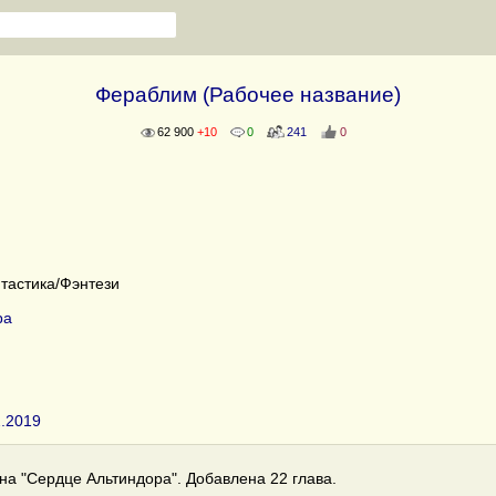
Фераблим (Рабочее название)
62 900
+10
0
241
0
тастика/Фэнтези
ра
2.2019
а "Сердце Альтиндора". Добавлена 22 глава.