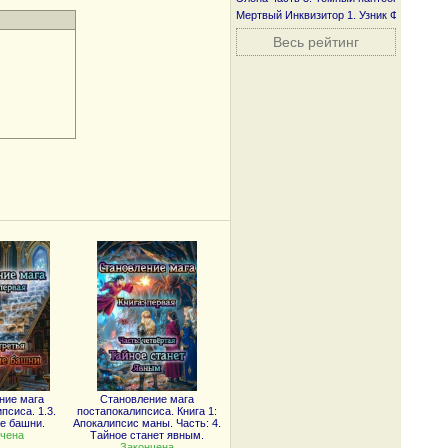
Мертвый Инквизитор 1. Узник Фанмира
Весь рейтинг
ние мага
Становление мага
псиса. 1.3.
постапокалипсиса. Книга 1:
е башни.
Апокалипсис маны. Часть: 4.
чена
Тайное станет явным.
Закончена