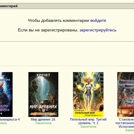
омментарий
Чтобы добавлять комментарии
войдите
Если вы не зарегистрированы,
зарегистрируйтесь
льквариуса-4
Мир древних 18.
Пепельный мир. Третий
Становле
чена
Закончена
уровень. Ч. 2
постапокали
Закончена
Испытани
Закон