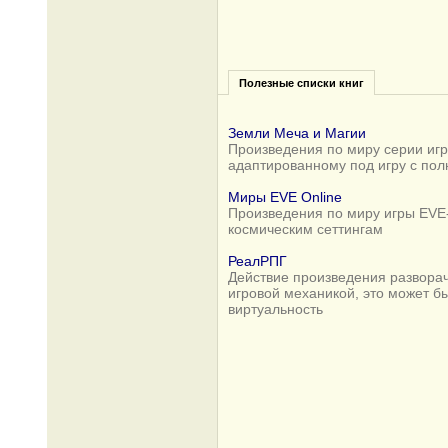
Полезные списки книг
Земли Меча и Магии
Произведения по миру серии игр 
адаптированному под игру с по
Миры EVE Online
Произведения по миру игры EVE-
космическим сеттингам
РеалРПГ
Действие произведения разворач
игровой механикой, это может б
виртуальность