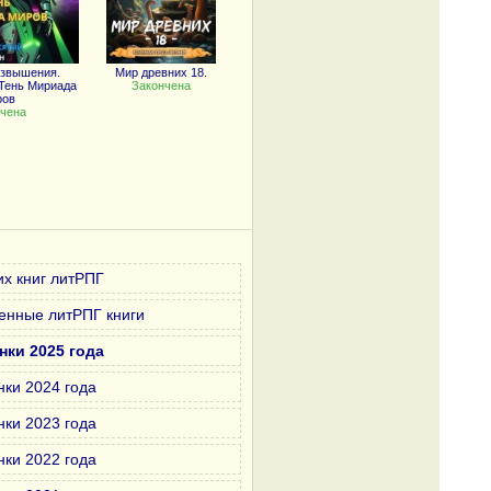
озвышения.
Мир древних 18.
Тень Мириада
Закончена
ров
чена
х книг литРПГ
енные литРПГ книги
нки 2025 года
нки 2024 года
нки 2023 года
нки 2022 года