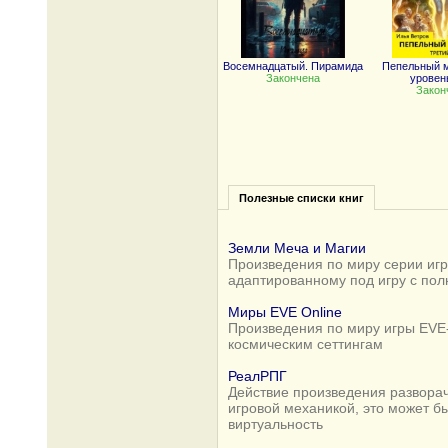
Восемнадцатый. Пирамида
Пепельный м
Закончена
уровень
Закон
Полезные списки книг
Земли Меча и Магии
Произведения по миру серии игр 
адаптированному под игру с по
Миры EVE Online
Произведения по миру игры EVE-
космическим сеттингам
РеалРПГ
Действие произведения разворач
игровой механикой, это может б
виртуальность