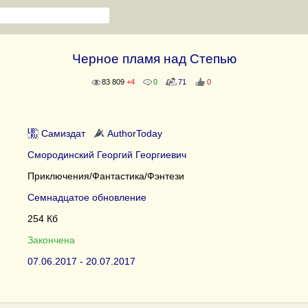
Черное пламя над Степью
83 809
+4
0
71
0
Самиздат
AuthorToday
Смородинский Георгий Георгиевич
Приключения/Фантастика/Фэнтези
Семнадцатое обновление
254 Кб
Закончена
07.06.2017 - 20.07.2017