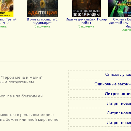
ир. Третий
В оковах пропасти 3.
Игра не для слабых: Пожар
Система В
. Ч. 2
"Адаптация"
войны
Десятый Том. 
чена
Закончена
Закончена
Ми
Закон
Список лучши
"Герои меча и магии",
лным погружением
Одиночные законч
Литрпг нови
online или близким ей
Литрпг нови
Литрпг нови
ивается в реальном мире с
ыть Земля или иной мир, но не
Литрпг нови