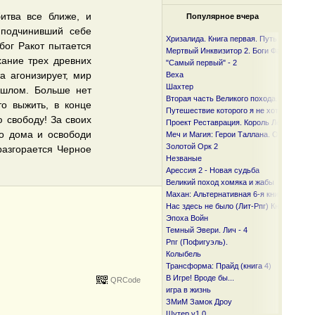
тва все ближе, и
Популярное вчера
 подчинивший себе
Хризалида. Книга первая. Путь предвест
бог Ракот пытается
Мертвый Инквизитор 2. Боги Фанмира
хание трех древних
"Самый первый" - 2
а агонизирует, мир
Веха
Шахтер
ошлом. Больше нет
Вторая часть Великого похода. От океан
о выжить, в конце
Путешествие которого я не хотел
 свободу! За своих
Проект Реставрация. Король Лесов.
го дома и освободи
Меч и Магия: Герои Таллана. Орден ста
Золотой Орк 2
разгорается Черное
Незваные
Арессия 2 - Новая судьба
Великий поход хомяка и жабы
Махан: Альтернативная 6-я книга
Нас здесь не было (Лит-Рпг) Книга I и I I
Эпоха Войн
Темный Эвери. Лич - 4
Рпг (Пофигуэль).
Колыбель
Трансформа: Прайд (книга 4)
В Игре! Вроде бы...
QRCode
игра в жизнь
ЗМиМ Замок Дроу
Шутер v1.0