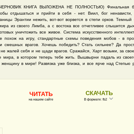
а ЧЕРНОВИК КНИГА ВЫЛОЖЕНА НЕ ПОЛНОСТЬЮ) Финальная би
тобы отдышаться и прийти в себя - нет. Виил, бог ненависти,
аницы Эрантии нежить, вот-вот ворвется в степи орков. Темный 
мира из своего Лимба, а с востока все отчетливее слышится ды
готовых уничтожить все живое. Система искусственного интеллект
е похож на игру, стандартные схемы поведения мобов - в пр
и смешных врагов. Хочешь победить? Стать сильнее? Да прост
 не жалей себя и не щади врагов. Сражайся, Харт возьми, за свою
е мира, в котором теперь тебе жить. Вышвырни падаль из свое
женщину в мире! Развязка уже близка, и все ярче над Степью 
СКАЧАТЬ
ЧИТАТЬ
на нашем сайте
В формате: fb2