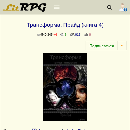
Трансформа: Прайд (книга 4)
540 345
+4
8
915
0