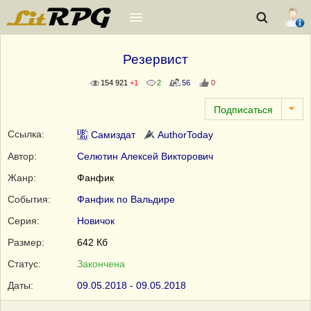
Резервист
154 921
+1
2
56
0
Ссылка:
Самиздат
AuthorToday
Автор:
Селютин Алексей Викторович
Жанр:
Фанфик
События:
Фанфик по Вальдире
Серия:
Новичок
Размер:
642 Кб
Статус:
Закончена
Даты:
09.05.2018 - 09.05.2018