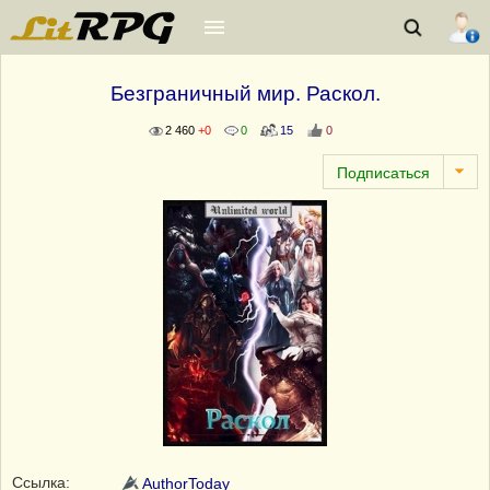
Безграничный мир. Раскол.
2 460
+0
0
15
0
Ссылка:
AuthorToday