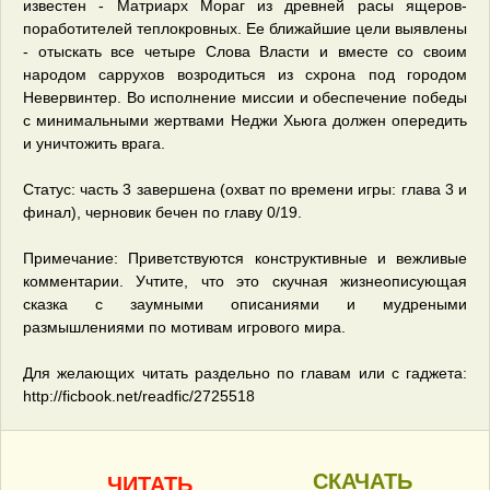
известен - Матриарх Мораг из древней расы ящеров-
поработителей теплокровных. Ее ближайшие цели выявлены
- отыскать все четыре Слова Власти и вместе со своим
народом саррухов возродиться из схрона под городом
Невервинтер. Во исполнение миссии и обеспечение победы
с минимальными жертвами Неджи Хьюга должен опередить
и уничтожить врага.
Статус: часть 3 завершена (охват по времени игры: глава 3 и
финал), черновик бечен по главу 0/19.
Примечание: Приветствуются конструктивные и вежливые
комментарии. Учтите, что это скучная жизнеописующая
сказка с заумными описаниями и мудреными
размышлениями по мотивам игрового мира.
Для желающих читать раздельно по главам или с гаджета:
http://ficbook.net/readfic/2725518
СКАЧАТЬ
ЧИТАТЬ