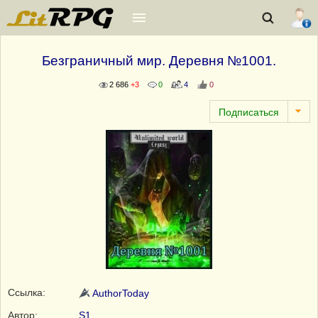
Безграничный мир. Деревня №1001.
2 686
+3
0
4
0
Ссылка:
AuthorToday
Автор:
S1