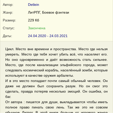
Автор:
Detlein
Жанр:
ЛитРПГ, Боевое фэнтези
Размер:
229 Кб
Статус:
Закончена
Даты:
24.04.2020 - 24.03.2021
Цикл. Место вне времени и пространства. Место где нельзя
умереть. Место где тебя хочет убить всё, что населяет его.
Но оно одновременно и даёт возможность стать сильнее.
Место, где после канализации эльфийского города, может
следовать космический корабль, населённый зомби, которые
используют в качестве оружия арбалеты.
И в это место попадает почти самый обычный человек. Он
даже не должен был сохранить разум. Но он смог это
сделать, правда потеряв несколько эмоций. Он ошибка, он
баг.
От автора : пишется для души, выкладывается чтобы иметь
полное право пинать свою лень. Так же это не совсем
обычное Литрпг. В этой книге больше от игрового жанра