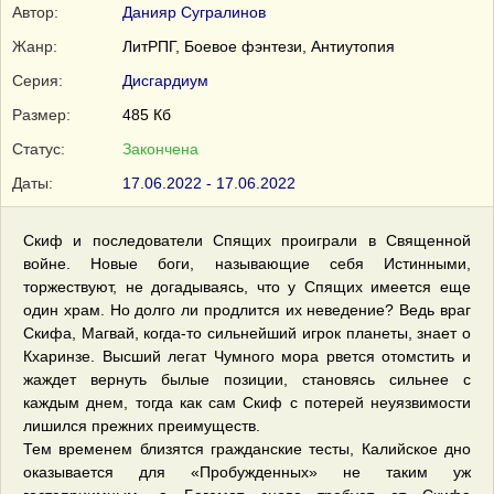
Автор:
Данияр Сугралинов
Жанр:
ЛитРПГ, Боевое фэнтези, Антиутопия
Серия:
Дисгардиум
Размер:
485 Кб
Статус:
Закончена
Даты:
17.06.2022 - 17.06.2022
Скиф и последователи Спящих проиграли в Священной
войне. Новые боги, называющие себя Истинными,
торжествуют, не догадываясь, что у Спящих имеется еще
один храм. Но долго ли продлится их неведение? Ведь враг
Скифа, Магвай, когда-то сильнейший игрок планеты, знает о
Кхаринзе. Высший легат Чумного мора рвется отомстить и
жаждет вернуть былые позиции, становясь сильнее с
каждым днем, тогда как сам Скиф с потерей неуязвимости
лишился прежних преимуществ.
Тем временем близятся гражданские тесты, Калийское дно
оказывается для «Пробужденных» не таким уж