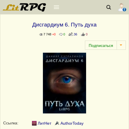
Дисгардиум 6. Путь духа
7 748
+0
0
36
0
Ссылка:
ЛитНет
AuthorToday