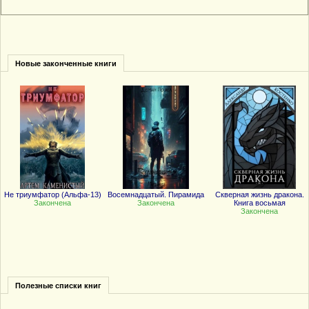
Новые законченные книги
Не триумфатор (Альфа-13)
Восемнадцатый. Пирамида
Скверная жизнь дракона.
Закончена
Закончена
Книга восьмая
Закончена
Полезные списки книг