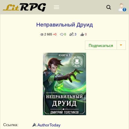
Неправильный Друид
2 665
+0
0
3
0
Ссылка:
AuthorToday