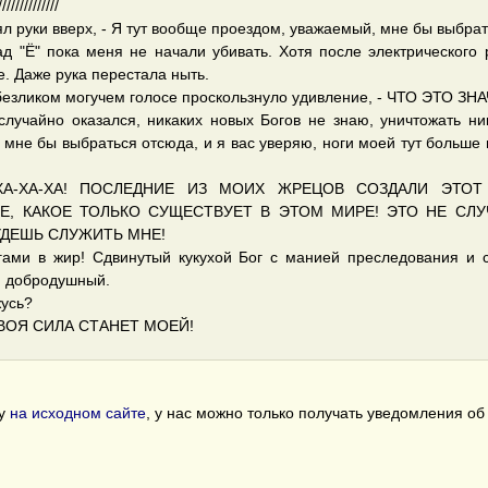
//////////////
днял руки вверх, - Я тут вообще проездом, уважаемый, мне бы выбра
ад "Ё" пока меня не начали убивать. Хотя после электрического 
. Даже рука перестала ныть.
безликом могучем голосе проскользнуло удивление, - ЧТО ЭТО ЗН
 случайно оказался, никаких новых Богов не знаю, уничтожать ни
мне бы выбраться отсюда, и я вас уверяю, ноги моей тут больше 
 ХА-ХА-ХА! ПОСЛЕДНИЕ ИЗ МОИХ ЖРЕЦОВ СОЗДАЛИ ЭТО
, КАКОЕ ТОЛЬКО СУЩЕСТВУЕТ В ЭТОМ МИРЕ! ЭТО НЕ СЛУ
УДЕШЬ СЛУЖИТЬ МНЕ!
гами в жир! Сдвинутый кукухой Бог с манией преследования и 
й добродушный.
жусь?
ТВОЯ СИЛА СТАНЕТ МОЕЙ!
гу
на исходном сайте
, у нас можно только получать уведомления о