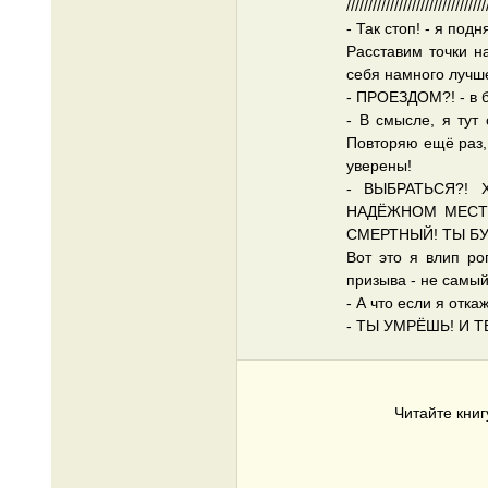
////////////////////////////////
- Так стоп! - я по
Расставим точки н
себя намного лучше
- ПРОЕЗДОМ?! - в 
- В смысле, я тут
Повторяю ещё раз, 
уверены!
- ВЫБРАТЬСЯ?!
НАДЁЖНОМ МЕСТЕ
СМЕРТНЫЙ! ТЫ Б
Вот это я влип ро
призыва - не самы
- А что если я отка
- ТЫ УМРЁШЬ! И 
Читайте кни