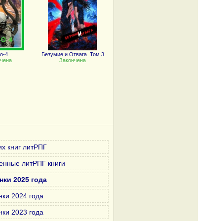
о-4
Безумие и Отвага. Том 3
чена
Закончена
х книг литРПГ
енные литРПГ книги
нки 2025 года
нки 2024 года
нки 2023 года