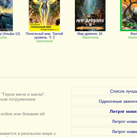
р (Альфа-13)
Пепельный мир. Третий
Мир древних 18.
Жал
чена
уровень. Ч. 2
Закончена
Закон
Закончена
Список лучши
"Герои меча и магии",
лным погружением
Одиночные законч
Литрпг нови
online или близким ей
Литрпг нови
Литрпг нови
ивается в реальном мире с