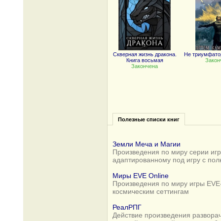
Скверная жизнь дракона.
Не триумфато
Книга восьмая
Закон
Закончена
Полезные списки книг
Земли Меча и Магии
Произведения по миру серии игр 
адаптированному под игру с по
Миры EVE Online
Произведения по миру игры EVE-
космическим сеттингам
РеалРПГ
Действие произведения разворач