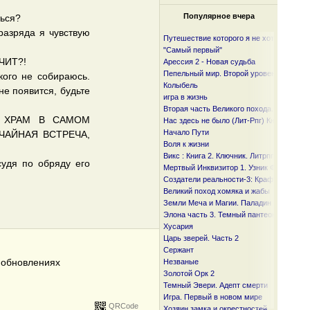
Популярное вчера
ться?
разряда я чувствую
Путешествие которого я не хотел
"Самый первый"
АЧИТ?!
Арессия 2 - Новая судьба
Пепельный мир. Второй уровень
кого не собираюсь.
Колыбель
не появится, будьте
игра в жизнь
Вторая часть Великого похода. От океан
Т ХРАМ В САМОМ
Нас здесь не было (Лит-Рпг) Книга I и I I
Начало Пути
ЧАЙНАЯ ВСТРЕЧА,
Воля к жизни
Викс : Книга 2. Ключник. Литрпг
судя по обряду его
Мертвый Инквизитор 1. Узник Фанмира
Создатели реальности-3: Крафтер
Великий поход хомяка и жабы
Земли Меча и Магии. Паладин
Элона часть 3. Темный пантеон
Хусария
Царь зверей. Часть 2
Сержант
б обновлениях
Незваные
Золотой Орк 2
Темный Эвери. Адепт смерти
Игра. Первый в новом мире
QRCode
Хозяин замка и окрестностей