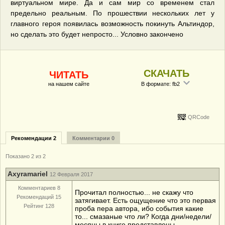
виртуальном мире. Да и сам мир со временем стал
предельно реальным. По прошествии нескольких лет у
главного героя появилась возможность покинуть Альтиндор,
но сделать это будет непросто... Условно закончено
СКАЧАТЬ
ЧИТАТЬ
на нашем сайте
В формате: fb2
QRCode
Рекомендации 2
Комментарии 0
Показано 2 из 2
Axyramariel
12 Февраля 2017
Комментариев 8
Прочитал полностью... не скажу что
Рекомендаций 15
затягивает. Есть ощущение что это первая
Рейтинг 128
проба пера автора, ибо события какие
то... смазаные что ли? Когда дни/недели/
месяцы в книге представлены