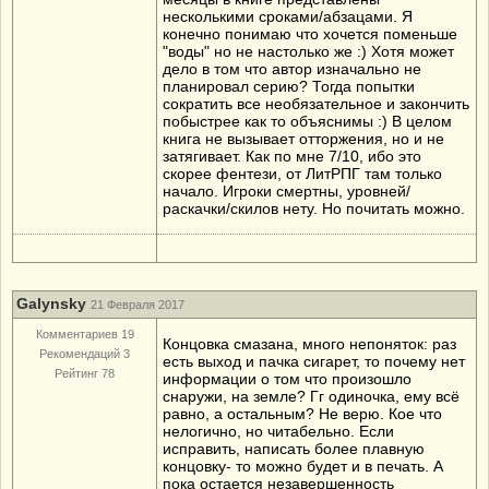
несколькими сроками/абзацами. Я
конечно понимаю что хочется поменьше
"воды" но не настолько же :) Хотя может
дело в том что автор изначально не
планировал серию? Тогда попытки
сократить все необязательное и закончить
побыстрее как то объяснимы :) В целом
книга не вызывает отторжения, но и не
затягивает. Как по мне 7/10, ибо это
скорее фентези, от ЛитРПГ там только
начало. Игроки смертны, уровней/
раскачки/скилов нету. Но почитать можно.
Galynsky
21 Февраля 2017
Комментариев 19
Концовка смазана, много непоняток: раз
Рекомендаций 3
есть выход и пачка сигарет, то почему нет
Рейтинг 78
информации о том что произошло
снаружи, на земле? Гг одиночка, ему всё
равно, а остальным? Не верю. Кое что
нелогично, но читабельно. Если
исправить, написать более плавную
концовку- то можно будет и в печать. А
пока остается незавершенность