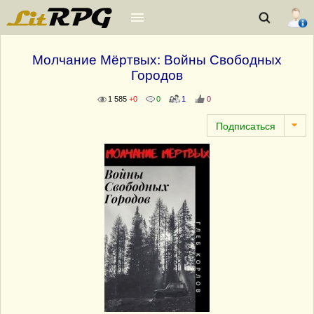
Молчание Мёртвых: Войны Свободных
Городов
1 585
+0
0
1
0