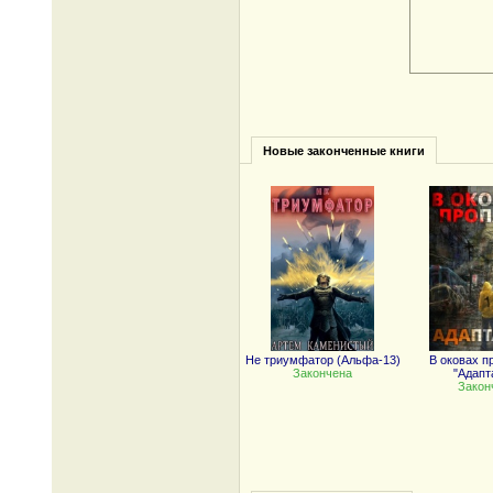
Новые законченные книги
Не триумфатор (Альфа-13)
В оковах п
Закончена
"Адапт
Закон