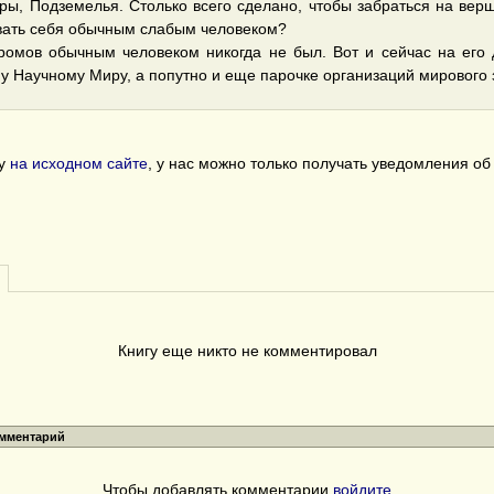
ы, Подземелья. Столько всего сделано, чтобы забраться на верш
овать себя обычным слабым человеком?
ромов обычным человеком никогда не был. Вот и сейчас на его
у Научному Миру, а попутно и еще парочке организаций мирового 
гу
на исходном сайте
, у нас можно только получать уведомления о
Книгу еще никто не комментировал
омментарий
Чтобы добавлять комментарии
войдите