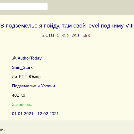
В подземелье я пойду, там свой level подниму VIII
1 583
+1
0
3
0
AuthorToday
Shin_Stark
ЛитРПГ, Юмор
Подземелье и Уровни
401 Кб
Закончена
01.01.2021 - 12.02.2021
ии.