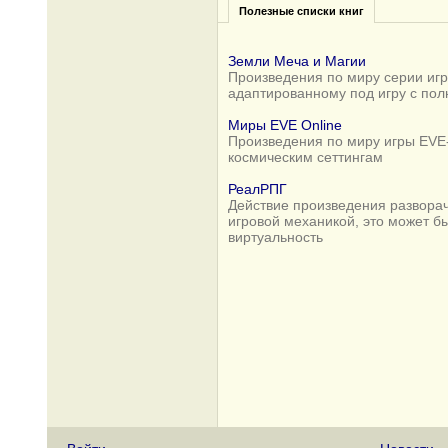
Полезные списки книг
Земли Меча и Магии
Произведения по миру серии игр 
адаптированному под игру с по
Миры EVE Online
Произведения по миру игры EVE-
космическим сеттингам
РеалРПГ
Действие произведения разворач
игровой механикой, это может б
виртуальность