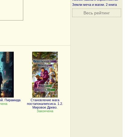
Земли меча и магии. 2 книга
Весь рейтинг
ый. Пирамида
Становление мага
чена
постапокалипсиса. 1.2.
Мировое Древо.
Закончена