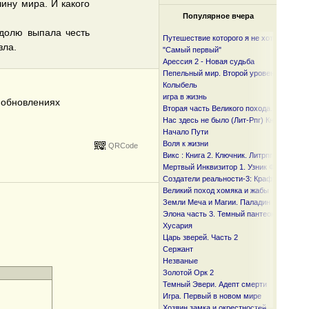
ину мира. И какого
Популярное вчера
 долю выпала честь
Путешествие которого я не хотел
зла.
"Самый первый"
Арессия 2 - Новая судьба
Пепельный мир. Второй уровень
Колыбель
игра в жизнь
б обновлениях
Вторая часть Великого похода. От океан
Нас здесь не было (Лит-Рпг) Книга I и I I
Начало Пути
Воля к жизни
QRCode
Викс : Книга 2. Ключник. Литрпг
Мертвый Инквизитор 1. Узник Фанмира
Создатели реальности-3: Крафтер
Великий поход хомяка и жабы
Земли Меча и Магии. Паладин
Элона часть 3. Темный пантеон
Хусария
Царь зверей. Часть 2
Сержант
Незваные
Золотой Орк 2
Темный Эвери. Адепт смерти
Игра. Первый в новом мире
Хозяин замка и окрестностей