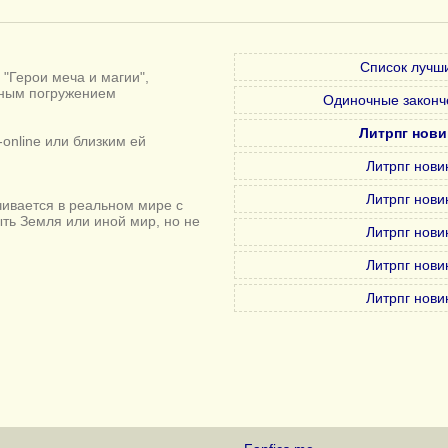
Список лучши
"Герои меча и магии",
лным погружением
Одиночные законч
Литрпг нови
online или близким ей
Литрпг нови
Литрпг нови
ивается в реальном мире с
ыть Земля или иной мир, но не
Литрпг нови
Литрпг нови
Литрпг нови