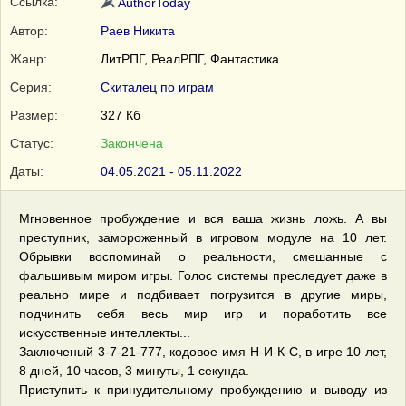
Ссылка:
AuthorToday
Автор:
Раев Никита
Жанр:
ЛитРПГ, РеалРПГ, Фантастика
Серия:
Скиталец по играм
Размер:
327 Кб
Статус:
Закончена
Даты:
04.05.2021 - 05.11.2022
Мгновенное пробуждение и вся ваша жизнь ложь. А вы
преступник, замороженный в игровом модуле на 10 лет.
Обрывки воспоминай о реальности, смешанные с
фальшивым миром игры. Голос системы преследует даже в
реально мире и подбивает погрузится в другие миры,
подчинить себя весь мир игр и поработить все
искусственные интеллекты...
Заключеный 3-7-21-777, кодовое имя Н-И-К-С, в игре 10 лет,
8 дней, 10 часов, 3 минуты, 1 секунда.
Приступить к принудительному пробуждению и выводу из