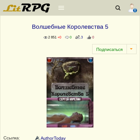
Волшебные Королевства 5
2 851
+0
0
3
0
Ссылка:
AuthorToday