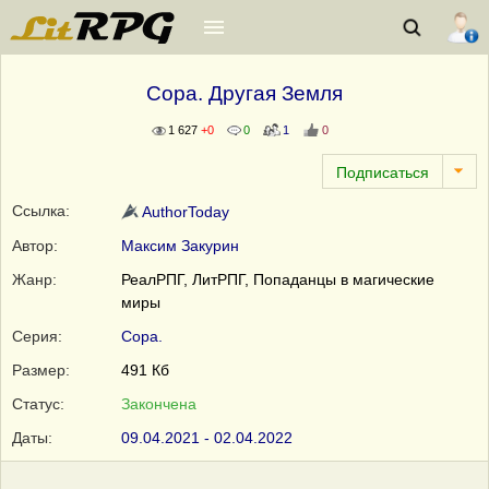
Сора. Другая Земля
1 627
+0
0
1
0
Ссылка:
AuthorToday
Автор:
Максим Закурин
Жанр:
РеалРПГ, ЛитРПГ, Попаданцы в магические
миры
Серия:
Сора.
Размер:
491 Кб
Статус:
Закончена
Даты:
09.04.2021 - 02.04.2022