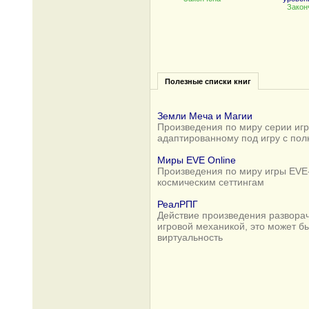
Закон
Полезные списки книг
Земли Меча и Магии
Произведения по миру серии игр 
адаптированному под игру с по
Миры EVE Online
Произведения по миру игры EVE-
космическим сеттингам
РеалРПГ
Действие произведения разворач
игровой механикой, это может б
виртуальность