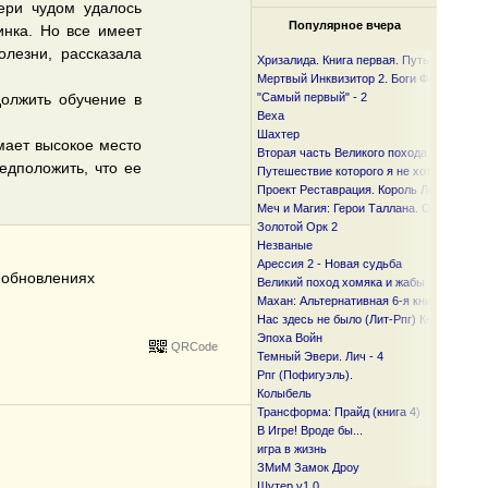
ери чудом удалось
Популярное вчера
инка. Но все имеет
олезни, рассказала
Хризалида. Книга первая. Путь предвест
Мертвый Инквизитор 2. Боги Фанмира
должить обучение в
"Самый первый" - 2
Веха
Шахтер
мает высокое место
Вторая часть Великого похода. От океан
едположить, что ее
Путешествие которого я не хотел
Проект Реставрация. Король Лесов.
Меч и Магия: Герои Таллана. Орден ста
Золотой Орк 2
Незваные
Арессия 2 - Новая судьба
б обновлениях
Великий поход хомяка и жабы
Махан: Альтернативная 6-я книга
Нас здесь не было (Лит-Рпг) Книга I и I I
Эпоха Войн
QRCode
Темный Эвери. Лич - 4
Рпг (Пофигуэль).
Колыбель
Трансформа: Прайд (книга 4)
В Игре! Вроде бы...
игра в жизнь
ЗМиМ Замок Дроу
Шутер v1.0