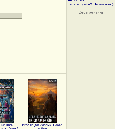
Terra Incognita-2. Передышка (часть пер
Весь рейтинг
ние мага
Игра не для слабых: Пожар
иса. Книга 1:
войны