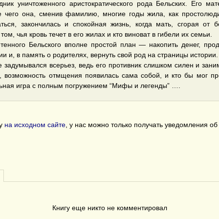
ник уничтоженного аристократического рода Бельских. Его мат
е чего она, сменив фамилию, многие годы жила, как простолюд
аться, закончилась и спокойная жизнь, когда мать, сгорая от б
ом, чья кровь течет в его жилах и кто виноват в гибели их семьи.
тенного Бельского вполне простой план — накопить денег, про
и и, в память о родителях, вернуть свой род на страницы истории.
е задумывался всерьез, ведь его противник слишком силен и зани
, возможность отмщения появилась сама собой, и кто бы мог пр
льная игра с полным погружением “Мифы и легенды” ….
гу
на исходном сайте
, у нас можно только получать уведомления о
Книгу еще никто не комментировал