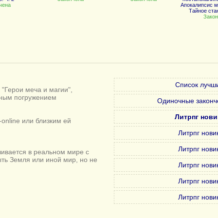
чена
Апокалипсис ма
Тайное ста
Закон
Список лучши
"Герои меча и магии",
лным погружением
Одиночные законч
Литрпг нови
online или близким ей
Литрпг нови
Литрпг нови
ивается в реальном мире с
ыть Земля или иной мир, но не
Литрпг нови
Литрпг нови
Литрпг нови