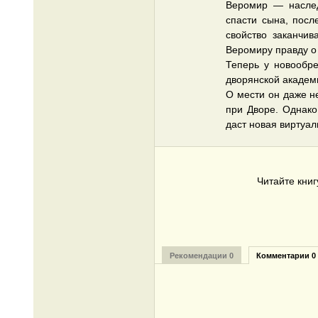
Веромир — наслед
спасти сына, посл
свойство заканчив
Веромиру правду о т
Теперь у новообре
дворянской академи
О мести он даже н
при Дворе. Однако
даст новая виртуа
Читайте кни
Рекомендации 0
Комментарии 0