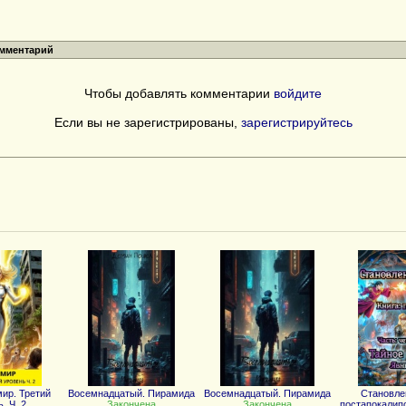
омментарий
Чтобы добавлять комментарии
войдите
Если вы не зарегистрированы,
зарегистрируйтесь
ир. Третий
Восемнадцатый. Пирамида
Восемнадцатый. Пирамида
Становле
. Ч. 2
Закончена
Закончена
постапокалипс