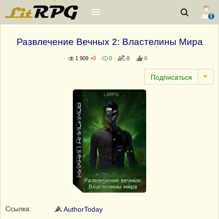
Развлечение Вечных 2: Властелины Мира
1 909
+0
0
0
0
Ссылка:
AuthorToday