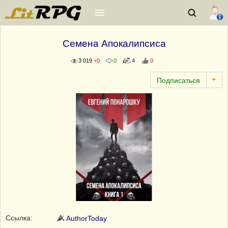
Семена Апокалипсиса
3 019
+0
0
4
0
Ссылка:
AuthorToday