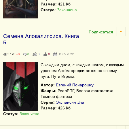
Размер:
421 Кб
Статус:
Закончена
Семена Апокалипсиса. Книга
5
3 128
+0
0
3
0
11.05.2022
С каждым днем, с каждым шагом, с каждым
уровнем Артём продвигается по своему
пути. Пути Игрока.
Автор:
Евгений Понарошку
Жанры:
РеалРПГ, Боевая фантастика,
Темное фэнтези
Серия:
Экспансия Зла
Размер:
426 Кб
Статус:
Закончена