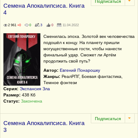
Семена Апокалипсиса. Книга
4
2 961
+0
0
3
0
11.04.2022
Сменилась эпоха. Золотой век человечества
подошёл к концу. На планету пришли
могущественные гости, чтобы нанести
финальный удар. Сможет ли Артём
продолжить свой путь?
Автор:
Евгений Понарошку
Жанры:
РеалРПГ, Боевая фантастика,
Темное фэнтези
Серия:
Экспансия Зла
Размер:
438 Кб
Статус:
Закончена
Семена Апокалипсиса. Книга
3