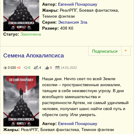
Автор:
Евгений Понарошку
Жанры:
РеалРПГ, Боевая фантастика,
Темное фэнтези
Серия:
Экспансия Зла
Размер:
408 Кб
Статус:
Закончена
Семена Апокалипсиса
3 020
+0
0
4
0
14.01.2022
Наши дни. Нечто сеет по всей Земле
осколки – пространственные аномалии,
таящие в себе неизвестную угрозу. В дни
всеобщего замешательства и
растерянности Артем, не самый удачливый
человек, получает шанс найти свой путь и
обрести силу. Или умереть.
Автор:
Евгений Понарошку
Жанры:
РеалРПГ, Боевая фантастика, Темное фэнтези