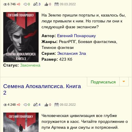
6 746
+0
0
3
0
09.03.2022
На Землю пришли порталы и, казалось бы,
люди привыкли к ним. Но готовы ли они к
следующей фазе экспансии?
Автор:
Евгений Понарошку
Жанры:
РеалРПГ, Боевая фантастика,
Темное фэнтези
Серия:
Экспансия Зла
Размер:
423 Кб
Статус:
Закончена
Семена Апокалипсиса. Книга
2
4 248
+0
0
4
0
09.02.2022
Человеческая цивилизация все глубже
погружается в хаос. Читайте продолжение о
пути Артема в дни смуты и потрясений.