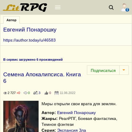
Автор
Евгений Понарошку
https://author.today/u/46583
В сервис загружено 6 произведений
Семена Апокалипсиса. Книга
6
2 727
+0
0
3
0
11.06.2022
Миры открыли свои врата для землян.
Автор:
Евгений Понарошку
Жанры:
РеалРПГ, Боевая фантастика,
Темное фэнтези
Серия:
Экспансия Зла