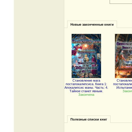
Новые законченные книги
Становление мага
Становле
постапокалипсиса. Книга 1:
постапокали
Апокалипсис маны. Часть: 4.
Испытани
Тайное станет явным.
Закон
Закончена
Полезные списки книг