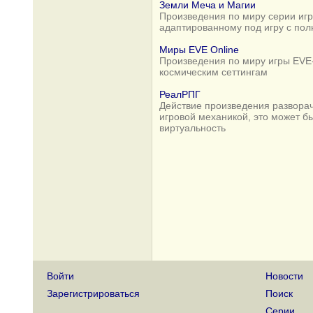
Земли Меча и Магии
Произведения по миру серии игр 
адаптированному под игру с по
Миры EVE Online
Произведения по миру игры EVE-
космическим сеттингам
РеалРПГ
Действие произведения разворач
игровой механикой, это может б
виртуальность
Войти
Новости
Зарегистрироваться
Поиск
Серии