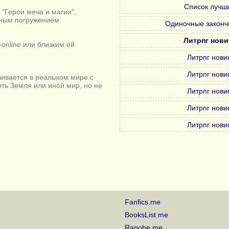
Список лучши
"Герои меча и магии",
лным погружением
Одиночные законч
Литрпг нови
online или близким ей
Литрпг нови
Литрпг нови
ивается в реальном мире с
ыть Земля или иной мир, но не
Литрпг нови
Литрпг нови
Литрпг нови
Fanfics.me
BooksList.me
Ranobe.me