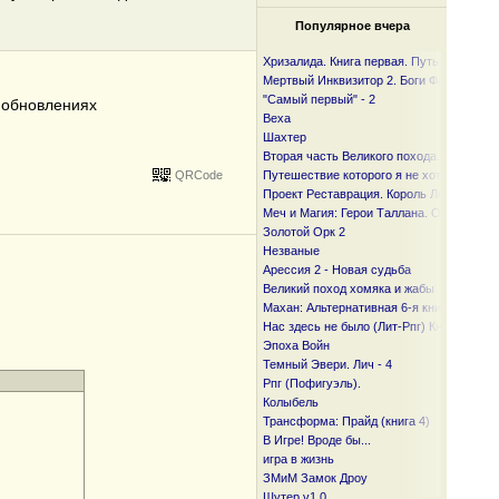
Популярное вчера
Хризалида. Книга первая. Путь предвест
Мертвый Инквизитор 2. Боги Фанмира
"Самый первый" - 2
б обновлениях
Веха
Шахтер
Вторая часть Великого похода. От океан
QRCode
Путешествие которого я не хотел
Проект Реставрация. Король Лесов.
Меч и Магия: Герои Таллана. Орден ста
Золотой Орк 2
Незваные
Арессия 2 - Новая судьба
Великий поход хомяка и жабы
Махан: Альтернативная 6-я книга
Нас здесь не было (Лит-Рпг) Книга I и I I
Эпоха Войн
Темный Эвери. Лич - 4
Рпг (Пофигуэль).
Колыбель
Трансформа: Прайд (книга 4)
В Игре! Вроде бы...
игра в жизнь
ЗМиМ Замок Дроу
Шутер v1.0