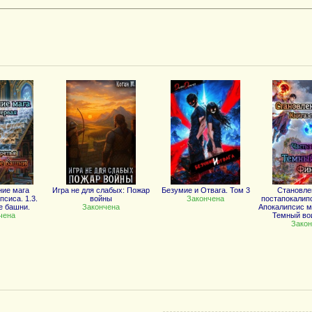
ние мага
Игра не для слабых: Пожар
Безумие и Отвага. Том 3
Становле
псиса. 1.3.
войны
Закончена
постапокалипс
е башни.
Закончена
Апокалипсис ма
чена
Темный вои
Закон