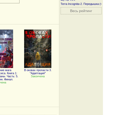
Terra Incognita-2. Передышка (часть пер
Весь рейтинг
ние мага
В оковах пропасти 3.
иса. Книга 1:
"Адаптация"
ны. Часть: 5.
Закончена
н. Финал.
чена