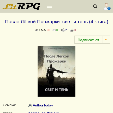
После Лёгкой Прожарки: свет и тень (4 книга)
1 525
+0
0
2
0
Ссылка:
AuthorToday