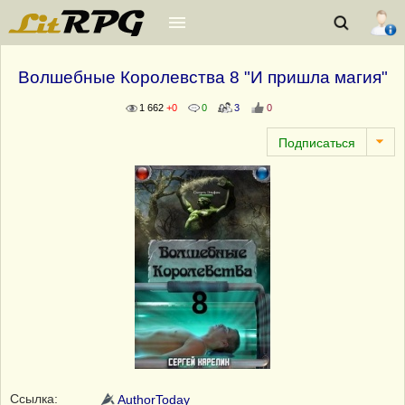
Волшебные Королевства 8 "И пришла магия"
1 662
+0
0
3
0
Ссылка:
AuthorToday