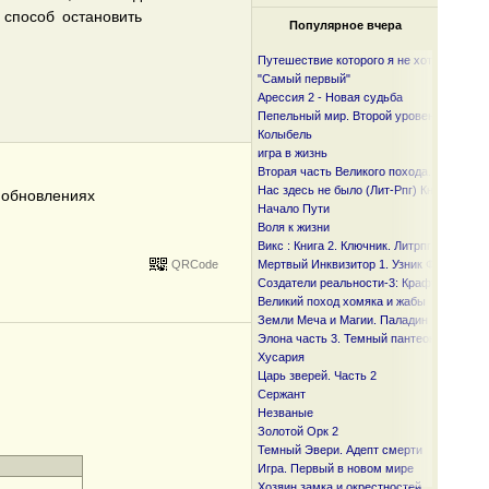
 способ остановить
Популярное вчера
Путешествие которого я не хотел
"Самый первый"
Арессия 2 - Новая судьба
Пепельный мир. Второй уровень
Колыбель
игра в жизнь
Вторая часть Великого похода. От океан
Нас здесь не было (Лит-Рпг) Книга I и I I
б обновлениях
Начало Пути
Воля к жизни
Викс : Книга 2. Ключник. Литрпг
QRCode
Мертвый Инквизитор 1. Узник Фанмира
Создатели реальности-3: Крафтер
Великий поход хомяка и жабы
Земли Меча и Магии. Паладин
Элона часть 3. Темный пантеон
Хусария
Царь зверей. Часть 2
Сержант
Незваные
Золотой Орк 2
Темный Эвери. Адепт смерти
Игра. Первый в новом мире
Хозяин замка и окрестностей