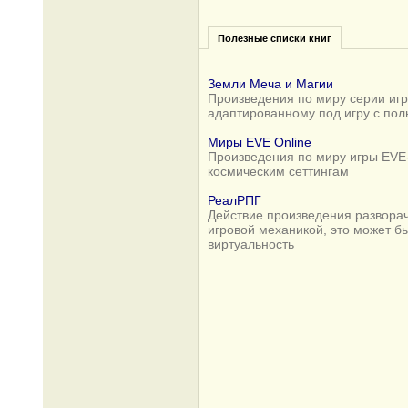
Полезные списки книг
Земли Меча и Магии
Произведения по миру серии игр 
адаптированному под игру с по
Миры EVE Online
Произведения по миру игры EVE-
космическим сеттингам
РеалРПГ
Действие произведения разворач
игровой механикой, это может б
виртуальность