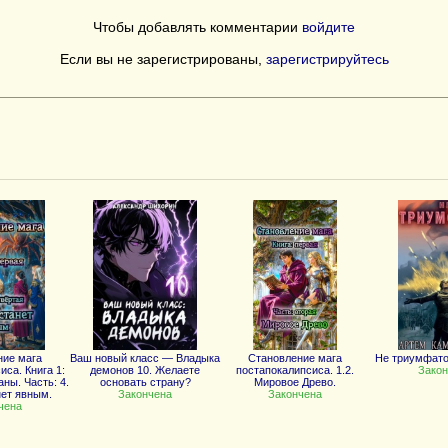
Чтобы добавлять комментарии
войдите
Если вы не зарегистрированы,
зарегистрируйтесь
ние мага
Ваш новый класс — Владыка
Становление мага
Не триумфато
иса. Книга 1:
демонов 10. Желаете
постапокалипсиса. 1.2.
Закон
ны. Часть: 4.
основать страну?
Мировое Древо.
нет явным.
Закончена
Закончена
чена