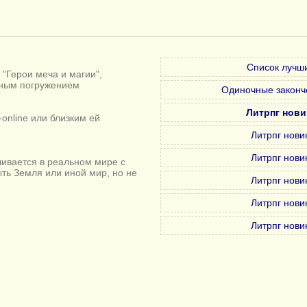
Список лучши
"Герои меча и магии",
лным погружением
Одиночные законч
Литрпг нови
online или близким ей
Литрпг нови
Литрпг нови
ивается в реальном мире с
ыть Земля или иной мир, но не
Литрпг нови
Литрпг нови
Литрпг нови