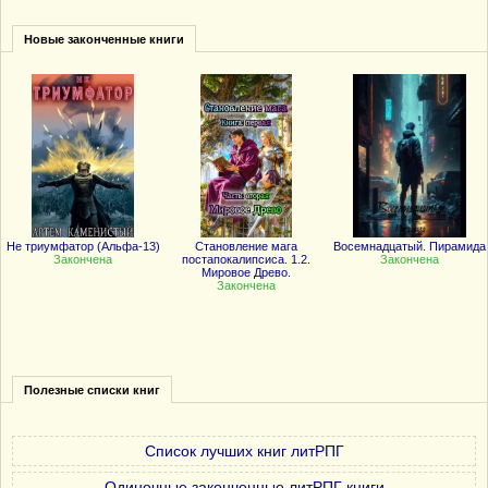
Новые законченные книги
Не триумфатор (Альфа-13)
Становление мага
Восемнадцатый. Пирамида
Закончена
постапокалипсиса. 1.2.
Закончена
Мировое Древо.
Закончена
Полезные списки книг
Список лучших книг литРПГ
Одиночные законченные литРПГ книги