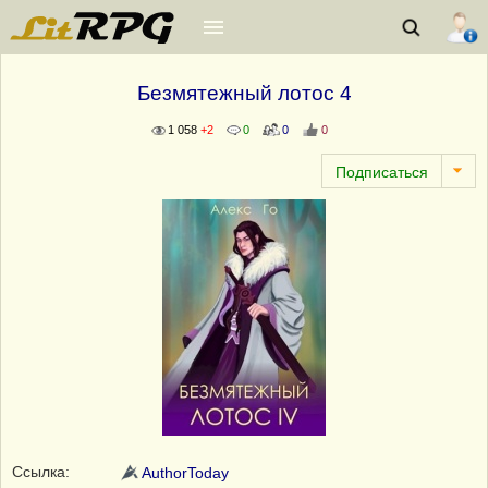
Безмятежный лотос 4
1 058
+2
0
0
0
Ссылка:
AuthorToday