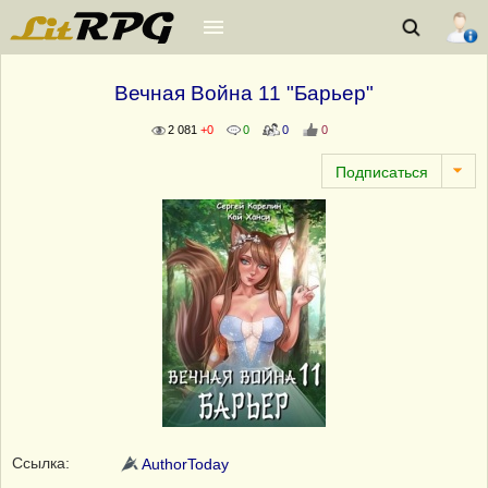
Вечная Война 11 "Барьер"
2 081
+0
0
0
0
Ссылка:
AuthorToday