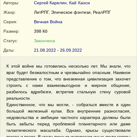
Авторы:
Сергей Карелин
,
Кай Ханси
Жанр:
ЛитРПГ, Эпическое фэнтези, РеалРПГ
Серия:
Вечная Война
Размер:
398 Кб
Статус:
Закончена
Даты:
21.08.2022 - 26.09.2022
К этой войне мы готовились несколько лет. Мы знали, что
враг будет безжалостным и чрезвычайно опасным. Наивное
представление о том, что внеземная цивилизация захочет
строить с нами взаимовыгодное и мирное общение,
разбилось вдребезги, встретив стальную стену суровой
реальности.
Единственное, что мы могли, - собраться вместе в один
большой железный кулак. Все внутренние разногласия,
недовольства и амбиции частного характера должны были
быть забыты перед проблемой планетарного или даже
галактического масштаба. Однако, крысы существовали
всегда и везде. В угоду личным интересам иные люди готовы