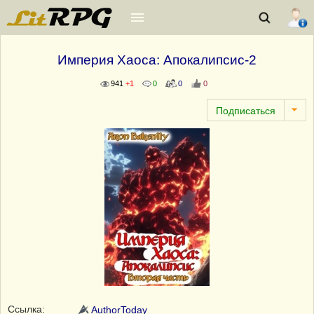
Империя Хаоса: Апокалипсис-2
941
+1
0
0
0
Ссылка:
AuthorToday