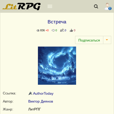
Встреча
836
+0
0
0
0
Ссылка:
AuthorToday
Автор:
Виктор Диянов
Жанр:
ЛитРПГ