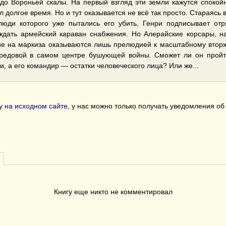
до Вороньей скалы. На первый взгляд эти земли кажутся спокойн
л долгое время. Но и тут оказывается не всё так просто. Стараясь 
люди которого уже пытались его убить, Генри подписывает от
дать армейский караван снабжения. Но Алерайские корсары, на
е на маркиза оказываются лишь прелюдией к масштабному втор
ередовой в самом центре бушующей войны. Сможет ли он пройти
и, а его командир — остатки человеческого лица? Или же...
гу
на исходном сайте
, у нас можно только получать уведомления о
Книгу еще никто не комментировал