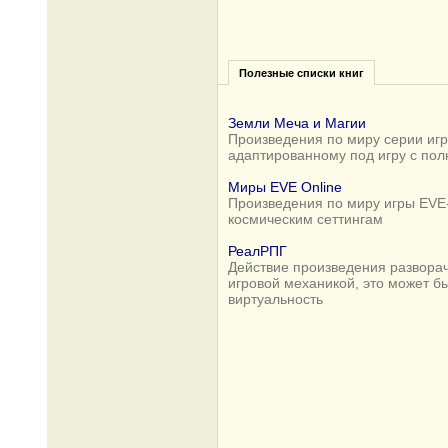
Полезные списки книг
Земли Меча и Магии
Произведения по миру серии игр 
адаптированному под игру с по
Миры EVE Online
Произведения по миру игры EVE-
космическим сеттингам
РеалРПГ
Действие произведения разворач
игровой механикой, это может б
виртуальность