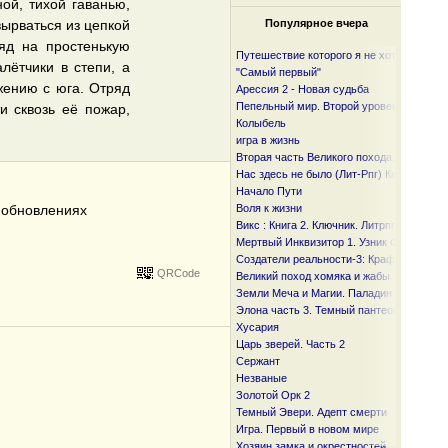
ой, тихой гаванью,
вырваться из цепкой
Популярное вчера
ряд на простенькую
Путешествие которого я не хотел
лётчики в степи, а
"Самый первый"
жению с юга. Отряд
Арессия 2 - Новая судьба
Пепельный мир. Второй уровень
 сквозь её пожар,
Колыбель
игра в жизнь
Вторая часть Великого похода. От океан
Нас здесь не было (Лит-Рпг) Книга I и I I
Начало Пути
б обновлениях
Воля к жизни
Викс : Книга 2. Ключник. Литрпг
Мертвый Инквизитор 1. Узник Фанмира
Создатели реальности-3: Крафтер
QRCode
Великий поход хомяка и жабы
Земли Меча и Магии. Паладин
Элона часть 3. Темный пантеон
Хусария
Царь зверей. Часть 2
Сержант
Незваные
Золотой Орк 2
Темный Эвери. Адепт смерти
Игра. Первый в новом мире
Хозяин замка и окрестностей