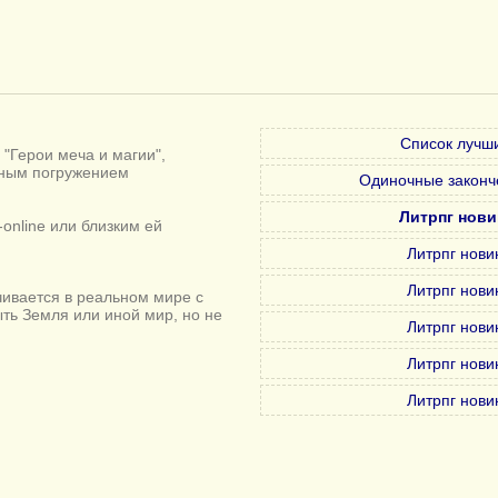
Список лучши
"Герои меча и магии",
лным погружением
Одиночные законч
Литрпг нови
online или близким ей
Литрпг нови
Литрпг нови
ивается в реальном мире с
ыть Земля или иной мир, но не
Литрпг нови
Литрпг нови
Литрпг нови