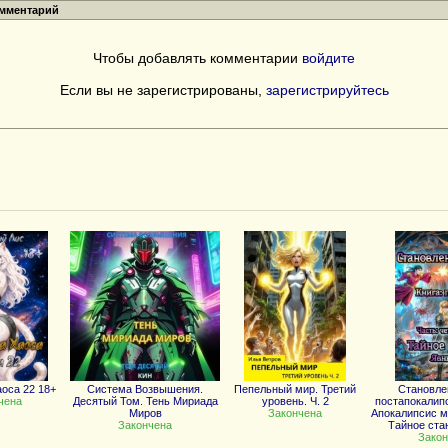
омментарий
Чтобы добавлять комментарии
войдите
Если вы не зарегистрированы,
зарегистрируйтесь
оса 22 18+
Система Возвышения.
Пепельный мир. Третий
Становле
чена
Десятый Том. Тень Мириада
уровень. Ч. 2
постапокалипс
Миров
Закончена
Апокалипсис ма
Закончена
Тайное ста
Закон