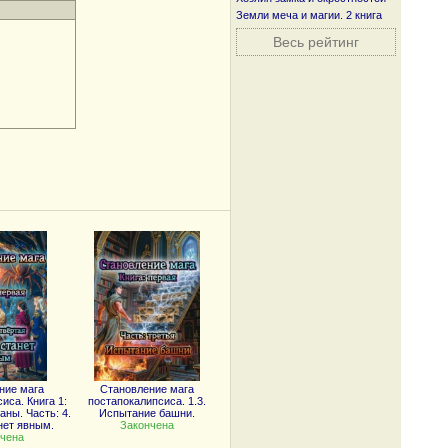
Земли меча и магии. 2 книга
Весь рейтинг
ние мага
Становление мага
иса. Книга 1:
постапокалипсиса. 1.3.
ны. Часть: 4.
Испытание башни.
нет явным.
Закончена
чена