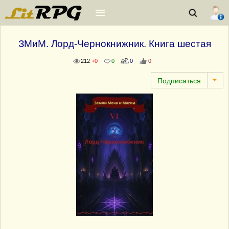
ЗМиМ. Лорд-Чернокнижник. Книга шестая
212
+0
0
0
0