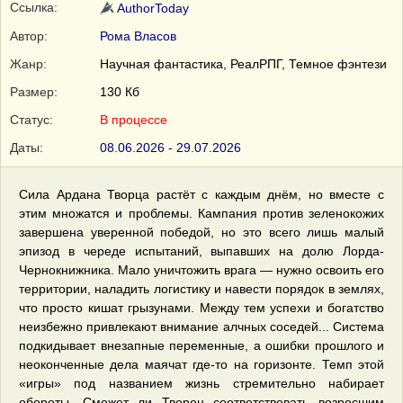
Ссылка:
AuthorToday
Автор:
Рома Власов
Жанр:
Научная фантастика, РеалРПГ, Темное фэнтези
Размер:
130 Кб
Статус:
В процессе
Даты:
08.06.2026 - 29.07.2026
Сила Ардана Творца растёт с каждым днём, но вместе с
этим множатся и проблемы. Кампания против зеленокожих
завершена уверенной победой, но это всего лишь малый
эпизод в череде испытаний, выпавших на долю Лорда-
Чернокнижника. Мало уничтожить врага — нужно освоить его
территории, наладить логистику и навести порядок в землях,
что просто кишат грызунами. Между тем успехи и богатство
неизбежно привлекают внимание алчных соседей... Система
подкидывает внезапные переменные, а ошибки прошлого и
неоконченные дела маячат где-то на горизонте. Темп этой
«игры» под названием жизнь стремительно набирает
обороты. Сможет ли Творец соответствовать возросшим